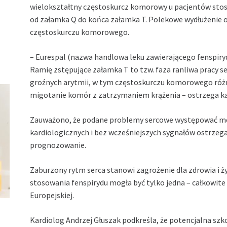
wielokształtny częstoskurcz komorowy u pacjentów stosu
od załamka Q do końca załamka T. Polekowe wydłużenie 
częstoskurczu komorowego.
– Eurespal (nazwa handlowa leku zawierającego fenspiry
Ramię zstępujące załamka T to tzw. faza ranliwa pracy s
groźnych arytmii, w tym częstoskurczu komorowego ró
migotanie komór z zatrzymaniem krążenia – ostrzega kar
Zauważono, że podane problemy sercowe występować mo
kardiologicznych i bez wcześniejszych sygnałów ostrzeg
prognozowanie.
Zaburzony rytm serca stanowi zagrożenie dla zdrowia i ż
stosowania fenspirydu mogła być tylko jedna – całkowite
Europejskiej.
Kardiolog Andrzej Głuszak podkreśla, że potencjalna szk