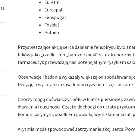
Eurefin
óre
Eurespal
Fenspogal
Fosidal
Pulneo
Przyspieszające akcję serca działanie fenspirydu było z
leków jako „rzadki” lub „bardzo rzadki” skutek uboczny. U
farmaceutyk przeważają nad potencjalnym ryzykiem szkodli
Obserwacje i badania wykazały większą od spodziewanej c
Decyzję o wycofaniu uzasadniono ryzykiem częstoskurcz
Chorzy mogą doświadczyć bólu w klatce piersiowej, zawrot
dławienia i duszności. Często dochodzi do utraty przyt
komunikacyjnym, upadkiem powodującym złamania lub p
Arytmia może spowodować zatrzymanie akcji serca. Powt