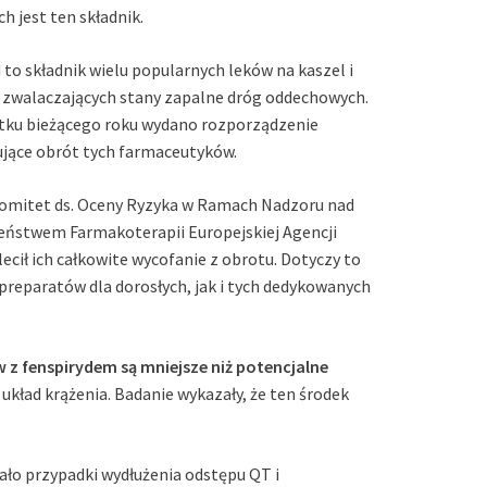
h jest ten składnik.
 to składnik wielu popularnych leków na kaszel i
h zwalaczających stany zapalne dróg oddechowych.
tku bieżącego roku wydano rozporządzenie
jące obrót tych farmaceutyków.
omitet ds. Oceny Ryzyka w Ramach Nadzoru nad
eństwem Farmakoterapii Europejskiej Agencji
ecił ich całkowite wycofanie z obrotu. Dotyczy to
reparatów dla dorosłych, jak i tych dedykowanych
 z fenspirydem są mniejsze niż potencjalne
 układ krążenia. Badanie wykazały, że ten środek
ło przypadki wydłużenia odstępu QT i