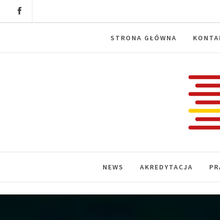
Skip
to
content
STRONA GŁÓWNA
KONTA
Labora
News, wydarzenia, konferencje, infor
NEWS
AKREDYTACJA
PR