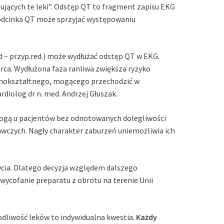
jących te leki”. Odstęp QT to fragment zapisu EKG
odcinka QT może sprzyjać występowaniu
d – przyp.red.) może wydłużać odstęp QT w EKG.
erca. Wydłużona faza ranliwa zwiększa ryzyko
żnokształtnego, mogącego przechodzić w
diolog dr n. med. Andrzej Głuszak.
gą u pacjentów bez odnotowanych dolegliwości
awczych. Nagły charakter zaburzeń uniemożliwia ich
ycia. Dlatego decyzja względem dalszego
 wycofanie preparatu z obrotu na terenie Unii
odliwość leków to indywidualna kwestia.
Każdy