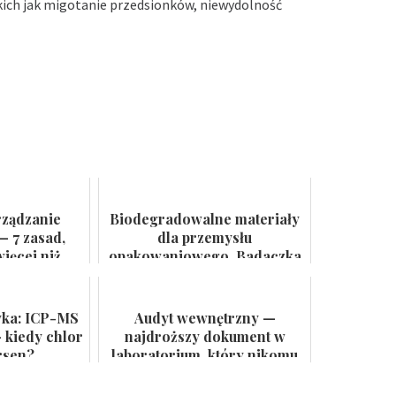
akich jak migotanie przedsionków, niewydolność
rządzanie
Biodegradowalne materiały
— 7 zasad,
dla przemysłu
ięcej niż
opakowaniowego. Badaczka
 ścianie
PWr z grantem NCN
yka: ICP-MS
Audyt wewnętrzny —
 kiedy chlor
najdroższy dokument w
rsen?
laboratorium, który nikomu
się nie przydaje