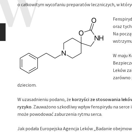
o całkowitym wycofaniu preparatów leczniczych, w któryc
Fenspiryd
oraz tyc
Na począ
wstrzymu
W maju K
Bezpiecz
Leków zal
zarówno p
dzieciom.
W uzasadnieniu podano, że
korzyści ze stosowania leków
ryzyko
. Zauważono szkodliwy wpływ fenspirydu na serce i
może powodować zaburzenia rytmu serca.
Jak podała Europejska Agencja Leków „Badanie obejmowa