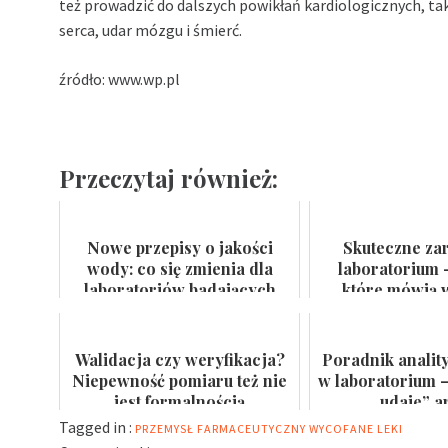
też prowadzić do dalszych powikłań kardiologicznych, t
serca, udar mózgu i śmierć.
źródło: www.wp.pl
Przeczytaj również:
Nowe przepisy o jakości
Skuteczne za
wody: co się zmienia dla
laboratorium 
laboratoriów badających
które mówią w
wodę do spożycia i kąpielis...
certyfikat na
Walidacja czy weryfikacja?
Poradnik analit
Niepewność pomiaru też nie
w laboratorium –
jest formalnością
„udaje” a
Tagged in :
PRZEMYSŁ FARMACEUTYCZNY
WYCOFANE LEKI