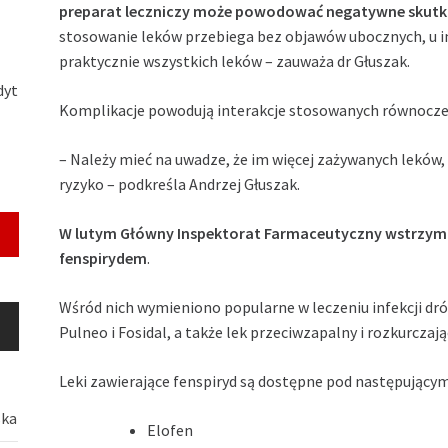
preparat leczniczy może powodować negatywne skutk
stosowanie leków przebiega bez objawów ubocznych, u in
praktycznie wszystkich leków – zauważa dr Głuszak.
dyt
Komplikacje powodują interakcje stosowanych równocze
– Należy mieć na uwadze, że im więcej zażywanych leków
ryzyko – podkreśla Andrzej Głuszak.
W lutym Główny Inspektorat Farmaceutyczny wstrzymał 
fenspirydem
.
Wśród nich wymieniono popularne w leczeniu infekcji dróg
Pulneo i Fosidal, a także lek przeciwzapalny i rozkurczaj
Leki zawierające fenspiryd są dostępne pod następując
ska
Elofen