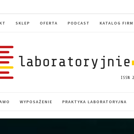
KT
SKLEP
OFERTA
PODCAST
KATALOG FIRM
toryjnie.pl
macje, akredytacja.
AWO
WYPOSAŻENIE
PRAKTYKA LABORATORYJNA