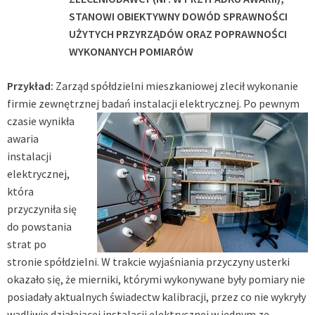
STANOWI OBIEKTYWNY DOWÓD SPRAWNOŚCI
UŻYTYCH PRZYRZĄDÓW ORAZ POPRAWNOŚCI
WYKONANYCH POMIARÓW
Przykład:
Zarząd spółdzielni mieszkaniowej zlecił wykonanie
firmie zewnętrznej badań instalacji elektrycznej. Po pewnym
czasie
wynikła
awaria
instalacji
elektrycznej,
która
przyczyniła się
do powstania
strat po
stronie spółdzielni. W trakcie wyjaśniania przyczyny usterki
okazało się, że mierniki, którymi wykonywane były pomiary nie
posiadały aktualnych świadectw kalibracji, przez co nie wykryły
wadliwie działającej instalacji elektrycznej w jednym ze