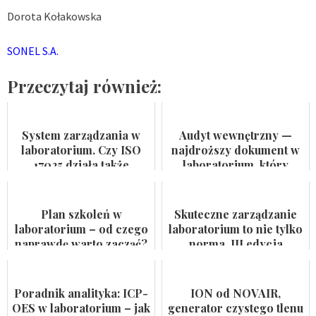
Dorota Kołakowska
SONEL S.A.
Przeczytaj również:
System zarządzania w
Audyt wewnętrzny —
laboratorium. Czy ISO
najdroższy dokument w
17025 działa także
laboratorium, który
pomiędzy audytami?
nikomu się nie przydaje
Plan szkoleń w
Skuteczne zarządzanie
laboratorium – od czego
laboratorium to nie tylko
naprawdę warto zacząć?
norma. III edycja
konferencji za nami
Poradnik analityka: ICP-
ION od NOVAIR,
OES w laboratorium – jak
generator czystego tlenu