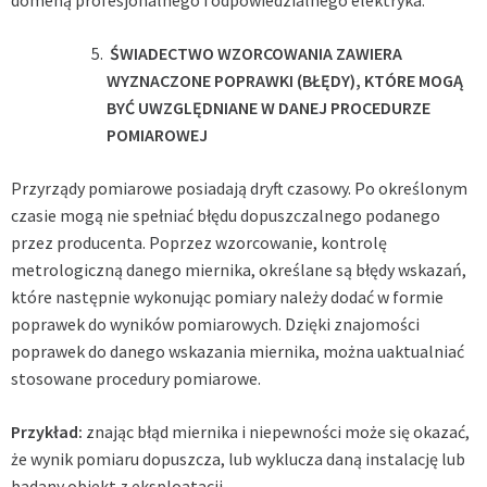
domeną profesjonalnego i odpowiedzialnego elektryka.
ŚWIADECTWO WZORCOWANIA ZAWIERA
WYZNACZONE POPRAWKI (BŁĘDY), KTÓRE MOGĄ
BYĆ UWZGLĘDNIANE W DANEJ PROCEDURZE
POMIAROWEJ
Przyrządy pomiarowe posiadają dryft czasowy. Po określonym
czasie mogą nie spełniać błędu dopuszczalnego podanego
przez producenta. Poprzez wzorcowanie, kontrolę
metrologiczną danego miernika, określane są błędy wskazań,
które następnie wykonując pomiary należy dodać w formie
poprawek do wyników pomiarowych. Dzięki znajomości
poprawek do danego wskazania miernika, można uaktualniać
stosowane procedury pomiarowe.
Przykład:
znając błąd miernika i niepewności może się okazać,
że wynik pomiaru dopuszcza, lub wyklucza daną instalację lub
badany obiekt z eksploatacji.