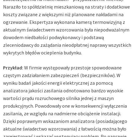
Naraziło to spółdzielnię mieszkaniową na straty i dodatkowe
koszty związane z większymi niż planowane nakładami na
ogrzewanie. Ekspertyza wykonana kamerą termowizyjną z
aktualnym świadectwem wzorcowania była niepodważalnym
dowodem niedbałości podwykonawcy i podstawą
zleceniodawcy do zażądania nieodpłatnej naprawy wszystkich
wykrytych błędów ocieplenia budynku.
Przykład:
W firmie występowały przestoje spowodowane
częstym zadziałaniem zabezpieczeń (bezpieczników). W
wyniku badań jakości energii elektrycznej za pomocą
analizatora jakości zasilania odnotowano bardzo wysokie
wartości prądu rozruchowego silnika jednej z maszyn
produkcyjnych. Powodowały one w konsekwencji wyłączenia
zasilania, ze względu na nadmierne obciążenie instalacji.
Dzięki poprawnym wskazaniom analizatora (posiadającego
aktualne świadectwo wzorcowania) z łatwością można było
zarejestrować i wskazać występujący problem. Po naprawie