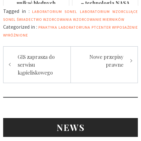
unikać błędnych
– technologia NASA
wyników?
dostępna dla
Tagged in :
LABORATORIUM SONEL
LABORATORIUM WZORCUJĄCE
nowoczesnych
SONEL
ŚWIADECTWO WZORCOWANIA
WZORCOWANIE MIERNIKÓW
laboratoriów
Categorized in :
PRAKTYKA LABORATORYJNA
PTCENTER
WYPOSAŻENIE
WYRÓŻNIONE
Nawigacja
GIS zaprasza do
Nowe przepisy
wpisu
serwisu
prawne
kąpieliskowego
NEWS