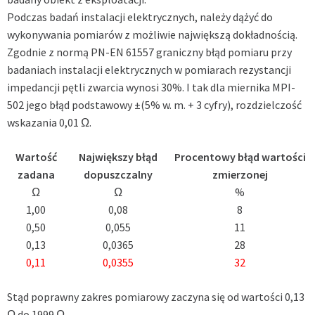
Podczas badań instalacji elektrycznych, należy dążyć do
wykonywania pomiarów z możliwie największą dokładnością.
Zgodnie z normą PN-EN 61557 graniczny błąd pomiaru przy
badaniach instalacji elektrycznych w pomiarach rezystancji
impedancji pętli zwarcia wynosi 30%. I tak dla miernika MPI-
502 jego błąd podstawowy ±(5% w. m. + 3 cyfry), rozdzielczość
wskazania 0,01 Ω.
Wartość
Największy błąd
Procentowy błąd wartości
zadana
dopuszczalny
zmierzonej
Ω
Ω
%
1,00
0,08
8
0,50
0,055
11
0,13
0,0365
28
0,11
0,0355
32
Stąd poprawny zakres pomiarowy zaczyna się od wartości 0,13
Ω do 1999 Ω.