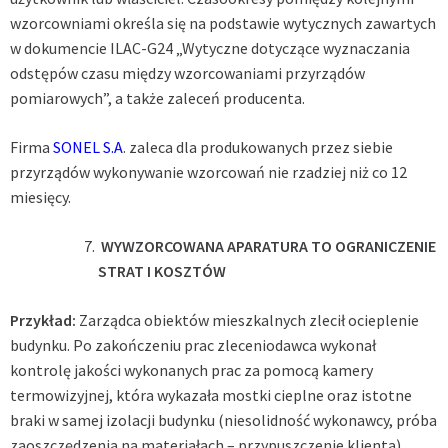
wzorcowniami określa się na podstawie wytycznych zawartych
w dokumencie ILAC-G24 „Wytyczne dotyczące wyznaczania
odstępów czasu między wzorcowaniami przyrządów
pomiarowych”, a także zaleceń producenta.
Firma
SONEL S.A
.
zaleca dla produkowanych przez siebie
przyrządów wykonywanie wzorcowań nie rzadziej niż co 12
miesięcy.
WYWZORCOWANA APARATURA TO OGRANICZENIE
STRAT I KOSZTÓW
Przykład:
Zarządca obiektów mieszkalnych zlecił ocieplenie
budynku. Po zakończeniu prac zleceniodawca wykonał
kontrolę jakości wykonanych prac za pomocą kamery
termowizyjnej, która wykazała mostki cieplne oraz istotne
braki w samej izolacji budynku (niesolidność wykonawcy, próba
zaoszczędzenia na materiałach – przypuszczenie klienta).