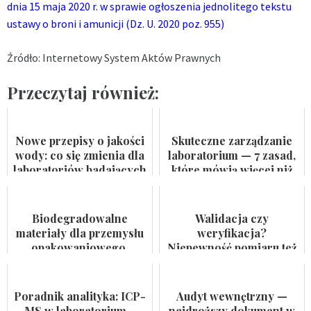
dnia 15 maja 2020 r. w sprawie ogłoszenia jednolitego tekstu
ustawy o broni i amunicji (Dz. U. 2020 poz. 955)
Źródło: Internetowy System Aktów Prawnych
Przeczytaj również:
Nowe przepisy o jakości
Skuteczne zarządzanie
wody: co się zmienia dla
laboratorium — 7 zasad,
laboratoriów badających
które mówią więcej niż
wodę do spożycia i
certyfikat na ścianie
kąpielis...
Biodegradowalne
Walidacja czy
materiały dla przemysłu
weryfikacja?
opakowaniowego.
Niepewność pomiaru też
Badaczka PWr z grantem
nie jest formalnością
NCN
Poradnik analityka: ICP-
Audyt wewnętrzny —
MS w laboratorium –
najdroższy dokument w