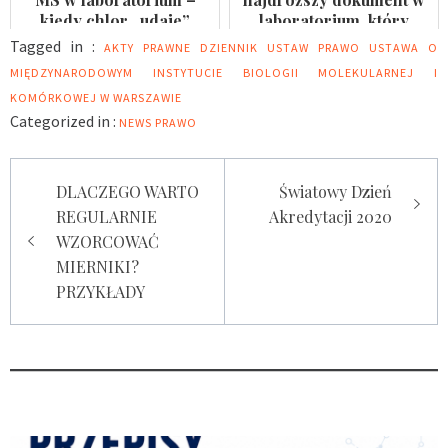
kiedy chlor „udaje”
laboratorium, który
arsen?
nikomu się nie przydaje
Tagged in :
AKTY PRAWNE
DZIENNIK USTAW
PRAWO
USTAWA O
MIĘDZYNARODOWYM INSTYTUCIE BIOLOGII MOLEKULARNEJ I
KOMÓRKOWEJ W WARSZAWIE
Categorized in :
NEWS
PRAWO
Nawigacja
DLACZEGO WARTO
Światowy Dzień
wpisu
REGULARNIE
Akredytacji 2020
WZORCOWAĆ
MIERNIKI?
PRZYKŁADY