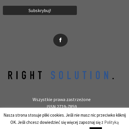
News, wydarzenia, konferencje, informacje, akredytacja.
Wszystkie prawa zastrzeżone
ISSN 2719-7859
Wydawca: laboratoryjnie.pl Krzysztof Wołowiec
Nasza strona stosuje pliki cookies. Jeśli nie masz nic przeciwko kliknij
25-150 Kielce, ul. Barwinek 9/31, REGON 387847966
OK. Jeśli chcesz dowiedzieć się więcej zapoznaj się z
Polityką