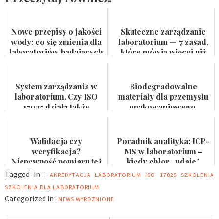
Nowe przepisy o jakości
Skuteczne zarządzanie
wody: co się zmienia dla
laboratorium — 7 zasad,
laboratoriów badających
które mówią więcej niż
wodę do spożycia i
certyfikat na ścianie
kąpielis...
System zarządzania w
Biodegradowalne
laboratorium. Czy ISO
materiały dla przemysłu
17025 działa także
opakowaniowego.
pomiędzy audytami?
Badaczka PWr z grantem
NCN
Walidacja czy
Poradnik analityka: ICP-
weryfikacja?
MS w laboratorium –
Niepewność pomiaru też
kiedy chlor „udaje”
nie jest formalnością
arsen?
Tagged in :
AKREDYTACJA LABORATORIUM
ISO 17025
SZKOLENIA
SZKOLENIA DLA LABORATORIUM
Categorized in :
NEWS
WYRÓŻNIONE