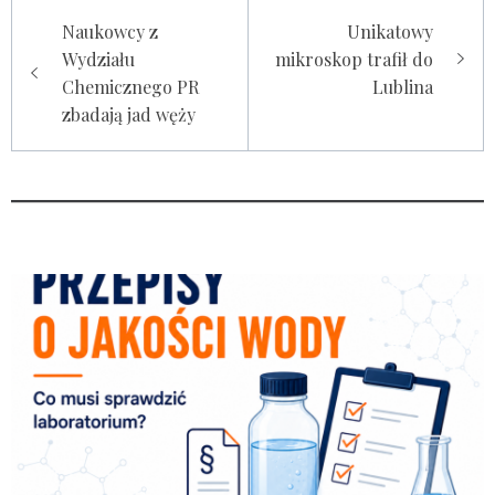
Nawigacja
Naukowcy z
Unikatowy
wpisu
Wydziału
mikroskop trafił do
Chemicznego PR
Lublina
zbadają jad węży