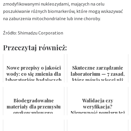
zmodyfikowanymi nukleozydami, mających na celu
poszukiwanie różnych biomarkerów, które mogą wskazywać
na zaburzenia mitochondrialne lub inne choroby.
Źródło: Shimadzu Corporation
Przeczytaj również:
Nowe przepisy o jakości
Skuteczne zarządzanie
wody: co się zmienia dla
laboratorium — 7 zasad,
laboratoriów badających
które mówią więcej niż
wodę do spożycia i
certyfikat na ścianie
kąpielis...
Biodegradowalne
Walidacja czy
materiały dla przemysłu
weryfikacja?
opakowaniowego.
Niepewność pomiaru też
Badaczka PWr z grantem
nie jest formalnością
NCN