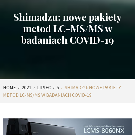
Shimadzu: nowe pakiety
metod LC-MS/MS w
badaniach COVID-19
HOME
2021
LIPIEC
5
SHIMADZU: NOWE PAKIETY
METOD LC-MS/MS W BADANIACH COVID-19