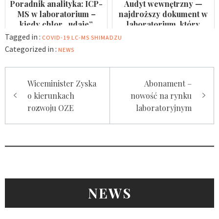
Poradnik analityka: ICP-
Audyt wewnętrzny —
MS w laboratorium –
najdroższy dokument w
kiedy chlor „udaje”
laboratorium, który
arsen?
nikomu się nie przydaje
Tagged in :
COVID-19
LC-MS
SHIMADZU
Categorized in :
NEWS
Nawigacja
Wiceminister Zyska
Abonament –
wpisu
o kierunkach
nowość na rynku
rozwoju OZE
laboratoryjnym
NEWS