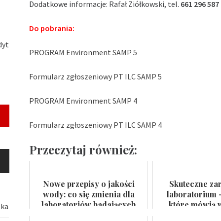
Dodatkowe informacje: Rafał Ziółkowski, tel.
661 296 587
Do pobrania:
dyt
PROGRAM Environment SAMP 5
Formularz zgłoszeniowy PT ILC SAMP 5
PROGRAM Environment SAMP 4
Formularz zgłoszeniowy PT ILC SAMP 4
Przeczytaj również:
Nowe przepisy o jakości
Skuteczne za
wody: co się zmienia dla
laboratorium 
laboratoriów badających
które mówią w
ska
wodę do spożycia i kąpielis...
certyfikat na