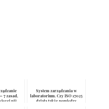
rządzanie
System zarządzania w
— 7 zasad,
laboratorium. Czy ISO 17025
ięcej niż
działa także pomiędzy
 ścianie
audytami?