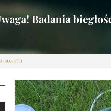
waga! Badania biegłoś
A BIEGŁOŚCI