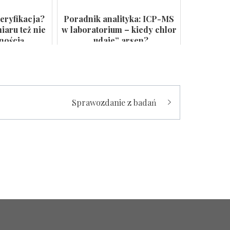
eryfikacja?
Poradnik analityka: ICP-MS
aru też nie
w laboratorium – kiedy chlor
lnością
„udaje” arsen?
Sprawozdanie z badań