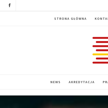
Skip
to
content
STRONA GŁÓWNA
KONTA
Labora
News, wydarzenia, konferencje, infor
NEWS
AKREDYTACJA
PR