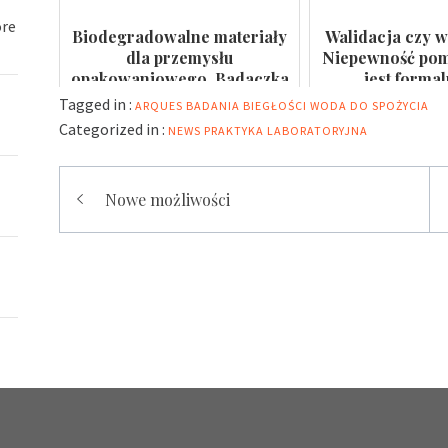
óre
Biodegradowalne materiały
Walidacja czy w
dla przemysłu
Niepewność pomi
opakowaniowego. Badaczka
jest forma
PWr z grantem NCN
Tagged in :
ARQUES
BADANIA BIEGŁOŚCI
WODA DO SPOŻYCIA
Categorized in :
NEWS
PRAKTYKA LABORATORYJNA
Nawigacja
Nowe możliwości
wpisu