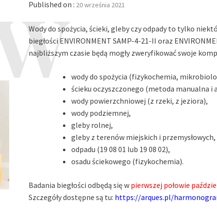
Published on :
20 września 2021
Wody do spożycia, ścieki, gleby czy odpady to tylko ni
biegłości ENVIRONMENT SAMP-4-21-II oraz ENVIRONMENT
najbliższym czasie będą mogły zweryfikować swoje kompe
wody do spożycia (fizykochemia, mikrobiolo
ścieku oczyszczonego (metoda manualna i 
wody powierzchniowej (z rzeki, z jeziora),
wody podziemnej,
gleby rolnej,
gleby z terenów miejskich i przemysłowych,
odpadu (19 08 01 lub 19 08 02),
osadu ściekowego (fizykochemia).
Badania biegłości odbędą się w
pierwszej połowie paździe
Szczegóły dostępne są tu:
https://arques.pl/harmonogra