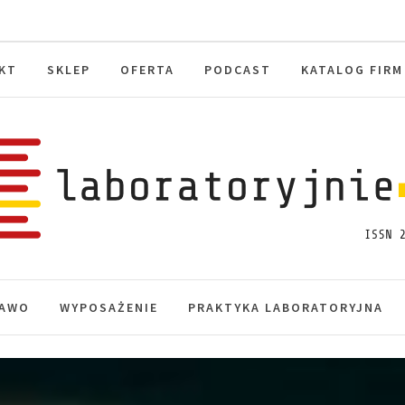
KT
SKLEP
OFERTA
PODCAST
KATALOG FIRM
toryjnie.pl
macje, akredytacja.
AWO
WYPOSAŻENIE
PRAKTYKA LABORATORYJNA