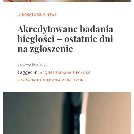
LABORATORIUM
NEWS
Akredytowane badania
biegłości – ostatnie dni
na zgłoszenie
24 września 2023
Tagged in :
ARQUES
BADANIA BIEGŁOŚCI
PORÓWNANIA MIĘDZYLABORATORYJNE