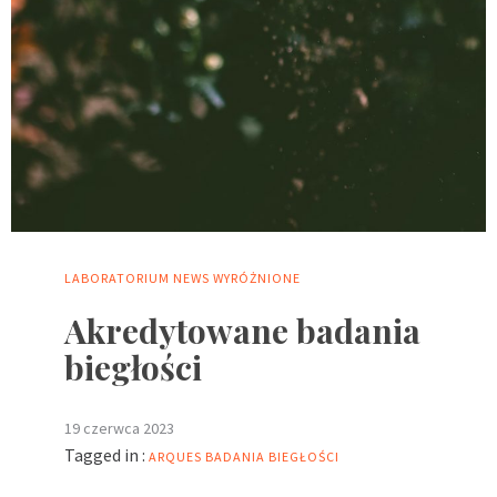
LABORATORIUM
NEWS
WYRÓŻNIONE
Akredytowane badania
biegłości
19 czerwca 2023
Tagged in :
ARQUES
BADANIA BIEGŁOŚCI