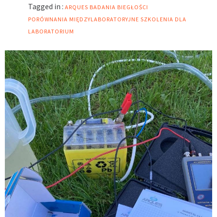
Tagged in :
ARQUES
BADANIA BIEGŁOŚCI
PORÓWNANIA MIĘDZYLABORATORYJNE
SZKOLENIA DLA
LABORATORIUM