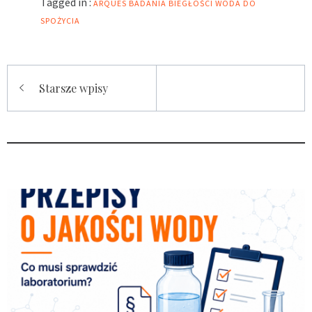
Tagged in :
ARQUES
BADANIA BIEGŁOŚCI
WODA DO
SPOŻYCIA
Nawigacja
Starsze wpisy
po
wpisach