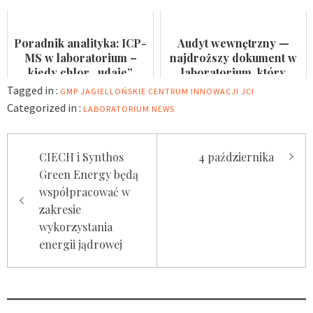
Badaczka PWr z grantem
nie jest formalnością
NCN
Poradnik analityka: ICP-
Audyt wewnętrzny —
MS w laboratorium –
najdroższy dokument w
kiedy chlor „udaje”
laboratorium, który
arsen?
nikomu się nie przydaje
Tagged in :
GMP
JAGIELLOŃSKIE CENTRUM INNOWACJI
JCI
Categorized in :
LABORATORIUM
NEWS
Nawigacja
CIECH i Synthos
4 października
wpisu
Green Energy będą
współpracować w
zakresie
wykorzystania
energii jądrowej