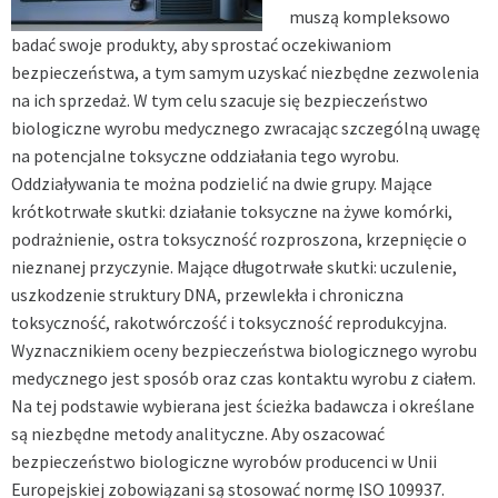
muszą kompleksowo
badać swoje produkty, aby sprostać oczekiwaniom
bezpieczeństwa, a tym samym uzyskać niezbędne zezwolenia
na ich sprzedaż. W tym celu szacuje się bezpieczeństwo
biologiczne wyrobu medycznego zwracając szczególną uwagę
na potencjalne toksyczne oddziałania tego wyrobu.
Oddziaływania te można podzielić na dwie grupy. Mające
krótkotrwałe skutki: działanie toksyczne na żywe komórki,
podrażnienie, ostra toksyczność rozproszona, krzepnięcie o
nieznanej przyczynie. Mające długotrwałe skutki: uczulenie,
uszkodzenie struktury DNA, przewlekła i chroniczna
toksyczność, rakotwórczość i toksyczność reprodukcyjna.
Wyznacznikiem oceny bezpieczeństwa biologicznego wyrobu
medycznego jest sposób oraz czas kontaktu wyrobu z ciałem.
Na tej podstawie wybierana jest ścieżka badawcza i określane
są niezbędne metody analityczne. Aby oszacować
bezpieczeństwo biologiczne wyrobów producenci w Unii
Europejskiej zobowiązani są stosować normę ISO 10993
7
.