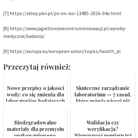
[7]
https://sklep.pkn.pl/pn-en-iso-13485-2016-04e.html
[8]
https://www.jagiellonskiecentruminnowacji.pl/wyroby-
medyczne/badania/
[9]
https://europa.eu/european-union/topics/health_pl
Przeczytaj również:
Nowe przepisy o jakości
Skuteczne zarządzanie
wody: co się zmienia dla
laboratorium — 7 zasad,
laboratoriów badających
które mówią więcej niż
wodę do spożycia i
certyfikat na ścianie
kąpielis...
Biodegradowalne
Walidacja czy
materiały dla przemysłu
weryfikacja?
opakowaniowego.
Niepewność pomiaru też