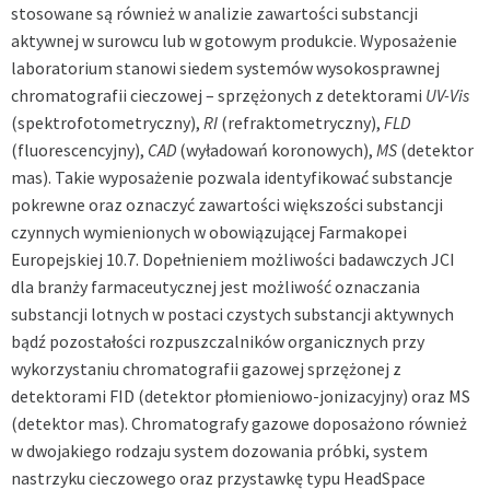
stosowane są również w analizie zawartości substancji
aktywnej w surowcu lub w gotowym produkcie. Wyposażenie
laboratorium stanowi siedem systemów wysokosprawnej
chromatografii cieczowej – sprzężonych z detektorami
UV-Vis
(spektrofotometryczny),
RI
(refraktometryczny),
FLD
(fluorescencyjny),
CAD
(wyładowań koronowych),
MS
(detektor
mas). Takie wyposażenie pozwala identyfikować substancje
pokrewne oraz oznaczyć zawartości większości substancji
czynnych wymienionych w obowiązującej Farmakopei
Europejskiej 10.7. Dopełnieniem możliwości badawczych JCI
dla branży farmaceutycznej jest możliwość oznaczania
substancji lotnych w postaci czystych substancji aktywnych
bądź pozostałości rozpuszczalników organicznych przy
wykorzystaniu chromatografii gazowej sprzężonej z
detektorami FID (detektor płomieniowo-jonizacyjny) oraz MS
(detektor mas). Chromatografy gazowe doposażono również
w dwojakiego rodzaju system dozowania próbki, system
nastrzyku cieczowego oraz przystawkę typu HeadSpace