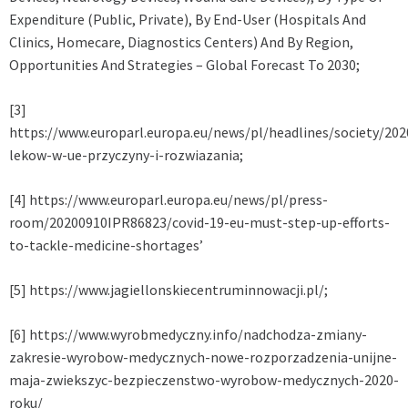
Expenditure (Public, Private), By End-User (Hospitals And
Clinics, Homecare, Diagnostics Centers) And By Region,
Opportunities And Strategies – Global Forecast To 2030;
[3]
https://www.europarl.europa.eu/news/pl/headlines/society/2
lekow-w-ue-przyczyny-i-rozwiazania;
[4]
https://www.europarl.europa.eu/news/pl/press-
room/20200910IPR86823/covid-19-eu-must-step-up-efforts-
to-tackle-medicine-shortages’
[5]
https://www.jagiellonskiecentruminnowacji.pl/;
[6]
https://www.wyrobmedyczny.info/nadchodza-zmiany-
zakresie-wyrobow-medycznych-nowe-rozporzadzenia-unijne-
maja-zwiekszyc-bezpieczenstwo-wyrobow-medycznych-2020-
roku/