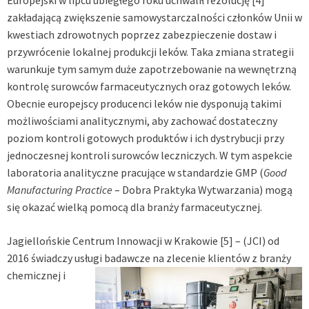
Europejski w lipcu ubiegłego roku uchwalił rezolucję
[4]
zakładającą zwiększenie samowystarczalności członków Unii w
kwestiach zdrowotnych poprzez zabezpieczenie dostaw i
przywrócenie lokalnej produkcji leków. Taka zmiana strategii
warunkuje tym samym duże zapotrzebowanie na wewnętrzną
kontrolę surowców farmaceutycznych oraz gotowych leków.
Obecnie europejscy producenci leków nie dysponują takimi
możliwościami analitycznymi, aby zachować dostateczny
poziom kontroli gotowych produktów i ich dystrybucji przy
jednoczesnej kontroli surowców leczniczych. W tym aspekcie
laboratoria analityczne pracujące w standardzie GMP (
Good
Manufacturing Practice
– Dobra Praktyka Wytwarzania) mogą
się okazać wielką pomocą dla branży farmaceutycznej.
Jagiellońskie Centrum Innowacji w Krakowie
[5]
– (JCI) od
2016 świadczy usługi badawcze na zlecenie klientów z branży
chemicznej i