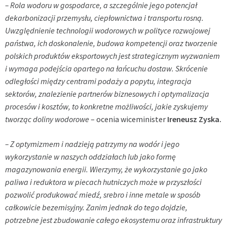
– Rola wodoru w gospodarce, a szczególnie jego potencjał
dekarbonizacji przemysłu, ciepłownictwa i transportu rosną.
Uwzględnienie technologii wodorowych w polityce rozwojowej
państwa, ich doskonalenie, budowa kompetencji oraz tworzenie
polskich produktów eksportowych jest strategicznym wyzwaniem
i wymaga podejścia opartego na łańcuchu dostaw. Skrócenie
odległości między centrami podaży a popytu, integracja
sektorów, znalezienie partnerów biznesowych i optymalizacja
procesów i kosztów, to konkretne możliwości, jakie zyskujemy
tworząc doliny wodorowe
– ocenia wiceminister
Ireneusz Zyska.
– Z optymizmem i nadzieją patrzymy na wodór i jego
wykorzystanie w naszych oddziałach lub jako formę
magazynowania energii. Wierzymy, że wykorzystanie go jako
paliwa i reduktora w piecach hutniczych może w przyszłości
pozwolić produkować miedź, srebro i inne metale w sposób
całkowicie bezemisyjny. Zanim jednak do tego dojdzie,
potrzebne jest zbudowanie całego ekosystemu oraz infrastruktury