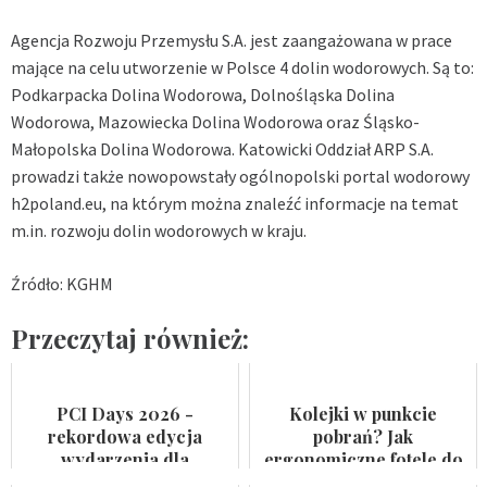
Agencja Rozwoju Przemysłu S.A. jest zaangażowana w prace
mające na celu utworzenie w Polsce 4 dolin wodorowych. Są to:
Podkarpacka Dolina Wodorowa, Dolnośląska Dolina
Wodorowa, Mazowiecka Dolina Wodorowa oraz Śląsko-
Małopolska Dolina Wodorowa. Katowicki Oddział ARP S.A.
prowadzi także nowopowstały ogólnopolski portal wodorowy
h2poland.eu, na którym można znaleźć informacje na temat
m.in. rozwoju dolin wodorowych w kraju.
Źródło: KGHM
Przeczytaj również:
PCI Days 2026 -
Kolejki w punkcie
rekordowa edycja
pobrań? Jak
wydarzenia dla
ergonomiczne fotele do
przemysłu
pobierania krwi