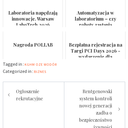
farmaceutycznego,
przyspieszają rotację
kosmetycznego i
pacjentów
Laboratoria napędzają
Automatyzacja w
suplemen...
innowacje. Warsaw
laboratorium – czy
LaboTech 2026
roboty zastąpią
zadebiutuje w Ptak
analityków?
Warsaw Expo
Nagroda POLLAB
Bezpłatna rejestracja na
Targi PCI Days 2026 -
wydarzenie dla
laboratoriów
Tagged in :
KGHM
OZE
WODÓR
Categorized in :
BIZNES
Nawigacja
Ogłoszenie
Rentgenowski
wpisu
rekrutacyjne
system kontroli
nowej generacji
zadba o
bezpieczeństwo
żywności