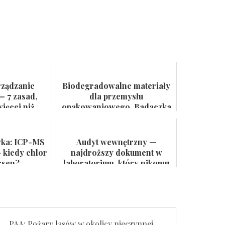
rządzanie
Biodegradowalne materiały
— 7 zasad,
dla przemysłu
ięcej niż
opakowaniowego. Badaczka
 ścianie
PWr z grantem NCN
yka: ICP-MS
Audyt wewnętrzny —
 kiedy chlor
najdroższy dokument w
rsen?
laboratorium, który nikomu
się nie przydaje
PAA: Pożary lasów w okolicy nieczynnej