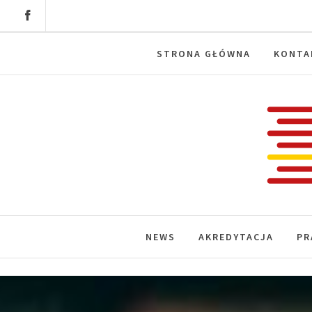
Skip
to
content
STRONA GŁÓWNA
KONTA
Labora
News, wydarzenia, konferencje, infor
NEWS
AKREDYTACJA
PR