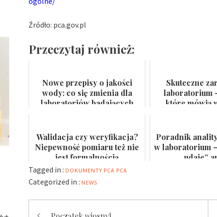
ogolne/
Źródło: pca.gov.pl
Przeczytaj również:
Nowe przepisy o jakości
Skuteczne za
wody: co się zmienia dla
laboratorium 
laboratoriów badających
które mówią w
wodę do spożycia i kąpielis...
certyfikat na
Walidacja czy weryfikacja?
Poradnik analit
Niepewność pomiaru też nie
w laboratorium –
jest formalnością
„udaje” a
Tagged in :
DOKUMENTY PCA
PCA
Categorized in :
NEWS
Nawigacja
Początek wiosny!
dyt