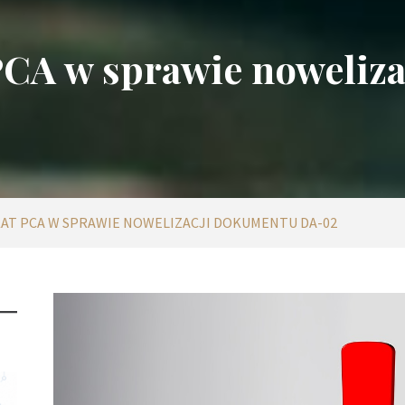
A w sprawie noweliz
AT PCA W SPRAWIE NOWELIZACJI DOKUMENTU DA-02