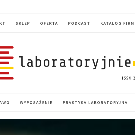
KT
SKLEP
OFERTA
PODCAST
KATALOG FIRM
toryjnie.pl
macje, akredytacja.
AWO
WYPOSAŻENIE
PRAKTYKA LABORATORYJNA