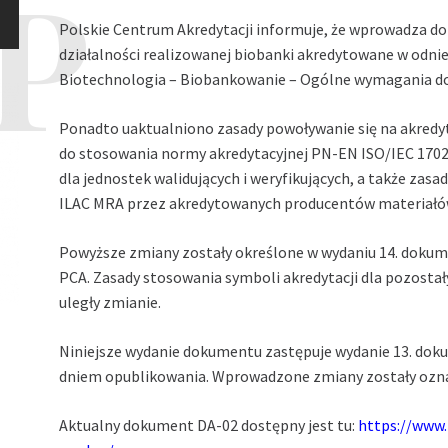
Polskie Centrum Akredytacji informuje, że wprowadza do
działalności realizowanej biobanki akredytowane w odn
Biotechnologia – Biobankowanie – Ogólne wymagania d
Ponadto uaktualniono zasady powoływanie się na akred
do stosowania normy akredytacyjnej PN-EN ISO/IEC 1702
dla jednostek walidujących i weryfikujących, a także zas
ILAC MRA przez akredytowanych producentów materiałów
Powyższe zmiany zostały określone w wydaniu 14. dokum
PCA. Zasady stosowania symboli akredytacji dla pozosta
uległy zmianie.
Niniejsze wydanie dokumentu zastępuje wydanie 13. dokume
dniem opublikowania. Wprowadzone zmiany zostały oz
Aktualny dokument DA-02 dostępny jest tu:
https://www