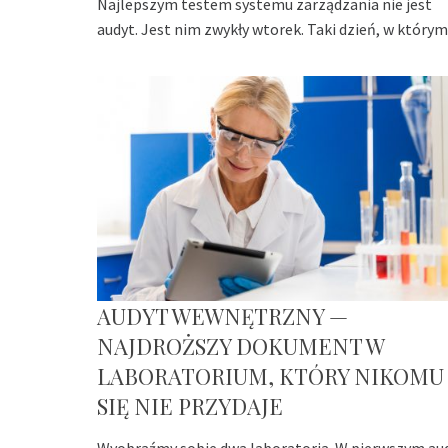
Najlepszym testem systemu zarządzania nie jest
audyt. Jest nim zwykły wtorek. Taki dzień, w którym
AUDYT WEWNĘTRZNY —
NAJDROŻSZY DOKUMENT W
LABORATORIUM, KTÓRY NIKOMU
SIĘ NIE PRZYDAJE
Wyobraźmy sobie dwa laboratoria. W pierwszym au