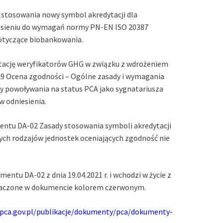
 stosowania nowy symbol akredytacji dla
iesieniu do wymagań normy PN-EN ISO 20387
otyczące biobankowania.
ytację weryfikatorów GHG w związku z wdrożeniem
9 Ocena zgodności – Ogólne zasady i wymagania
ady powoływania na status PCA jako sygnatariusza
 odniesienia.
entu DA-02 Zasady stosowania symboli akredytacji
łych rodzajów jednostek oceniających zgodność nie
ntu DA-02 z dnia 19.04.2021 r. i wchodzi w życie z
naczone w dokumencie kolorem czerwonym.
.pca.gov.pl/publikacje/dokumenty/pca/dokumenty-