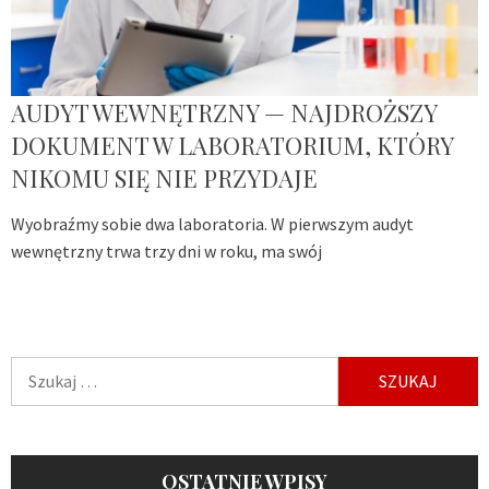
AUDYT WEWNĘTRZNY — NAJDROŻSZY
DOKUMENT W LABORATORIUM, KTÓRY
NIKOMU SIĘ NIE PRZYDAJE
Wyobraźmy sobie dwa laboratoria. W pierwszym audyt
wewnętrzny trwa trzy dni w roku, ma swój
Szukaj:
OSTATNIE WPISY