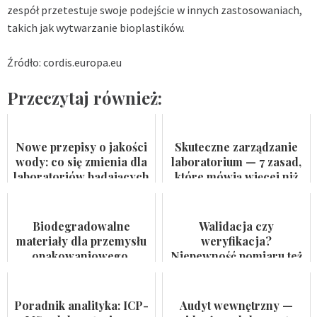
zespół przetestuje swoje podejście w innych zastosowaniach,
takich jak wytwarzanie bioplastików.
Źródło: cordis.europa.eu
Przeczytaj również:
Nowe przepisy o jakości
Skuteczne zarządzanie
wody: co się zmienia dla
laboratorium — 7 zasad,
laboratoriów badających
które mówią więcej niż
wodę do spożycia i
certyfikat na ścianie
kąpielis...
Biodegradowalne
Walidacja czy
materiały dla przemysłu
weryfikacja?
opakowaniowego.
Niepewność pomiaru też
Badaczka PWr z grantem
nie jest formalnością
NCN
Poradnik analityka: ICP-
Audyt wewnętrzny —