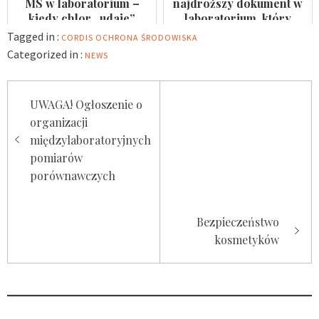
MS w laboratorium –
najdroższy dokument w
kiedy chlor „udaje”
laboratorium, który
arsen?
nikomu się nie przydaje
Tagged in :
CORDIS
OCHRONA ŚRODOWISKA
Categorized in :
NEWS
Nawigacja
UWAGA! Ogłoszenie o
wpisu
organizacji
międzylaboratoryjnych
pomiarów
porównawczych
Bezpieczeństwo
kosmetyków