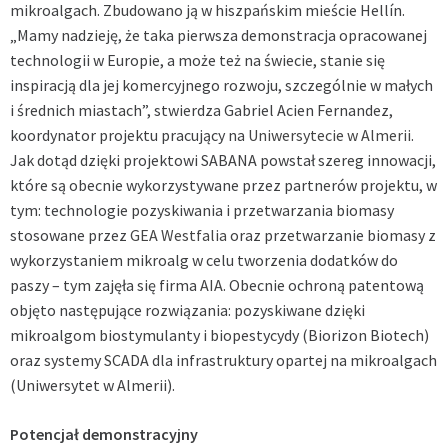
mikroalgach. Zbudowano ją w hiszpańskim mieście Hellín.
„Mamy nadzieję, że taka pierwsza demonstracja opracowanej
technologii w Europie, a może też na świecie, stanie się
inspiracją dla jej komercyjnego rozwoju, szczególnie w małych
i średnich miastach”, stwierdza Gabriel Acien Fernandez,
koordynator projektu pracujący na
Uniwersytecie w Almerii
.
Jak dotąd dzięki projektowi SABANA powstał szereg innowacji,
które są obecnie wykorzystywane przez partnerów projektu, w
tym: technologie pozyskiwania i przetwarzania biomasy
stosowane przez
GEA Westfalia
oraz przetwarzanie biomasy z
wykorzystaniem mikroalg w celu tworzenia dodatków do
paszy – tym zajęła się firma
AIA
. Obecnie ochroną patentową
objęto następujące rozwiązania: pozyskiwane dzięki
mikroalgom biostymulanty i biopestycydy (Biorizon Biotech)
oraz systemy SCADA dla infrastruktury opartej na mikroalgach
(Uniwersytet w Almerii).
Potencjał demonstracyjny