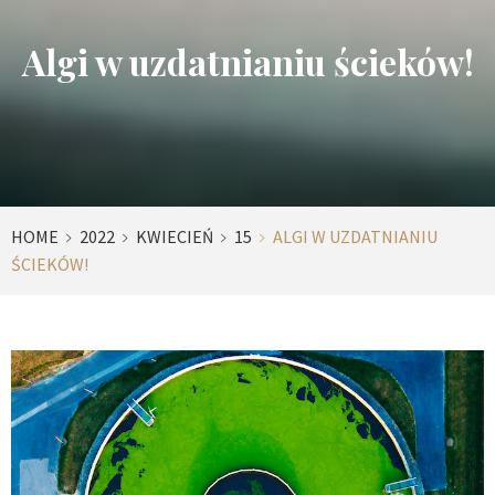
Algi w uzdatnianiu ścieków!
HOME
2022
KWIECIEŃ
15
ALGI W UZDATNIANIU
ŚCIEKÓW!