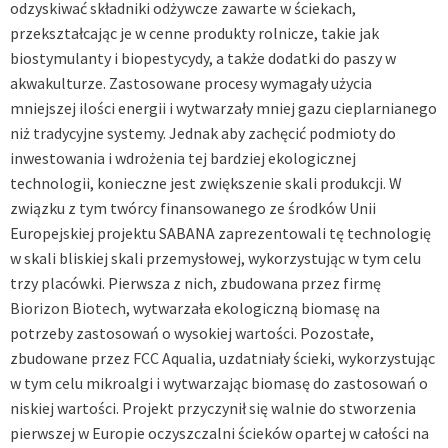
odzyskiwać składniki odżywcze zawarte w ściekach,
przekształcając je w cenne produkty rolnicze, takie jak
biostymulanty i biopestycydy, a także dodatki do paszy w
akwakulturze. Zastosowane procesy wymagały użycia
mniejszej ilości energii i wytwarzały mniej gazu cieplarnianego
niż tradycyjne systemy. Jednak aby zachęcić podmioty do
inwestowania i wdrożenia tej bardziej ekologicznej
technologii, konieczne jest zwiększenie skali produkcji. W
związku z tym twórcy finansowanego ze środków Unii
Europejskiej projektu SABANA zaprezentowali tę technologię
w skali bliskiej skali przemysłowej, wykorzystując w tym celu
trzy placówki. Pierwsza z nich, zbudowana przez firmę
Biorizon Biotech
, wytwarzała ekologiczną biomasę na
potrzeby zastosowań o wysokiej wartości. Pozostałe,
zbudowane przez
FCC Aqualia
, uzdatniały ścieki, wykorzystując
w tym celu mikroalgi i wytwarzając biomasę do zastosowań o
niskiej wartości. Projekt przyczynił się walnie do stworzenia
pierwszej w Europie oczyszczalni ścieków opartej w całości na