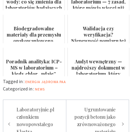
wody: co się zmienia dla
laboratorium — 7 zasad,
laboratoriów badających
które mówią więcej niż
wodę do spożycia i
certyfikat na ścianie
kąpielis...
Biodegradowalne
Walidacja czy
materiały dla przemysłu
weryfikacja?
opakowaniowego.
Niepewność pomiaru też
Badaczka PWr z grantem
nie jest formalnością
NCN
Poradnik analityka: ICP-
Audyt wewnętrzny —
MS w laboratorium –
najdroższy dokument w
kiedy chlor „udaje”
laboratorium, który
arsen?
nikomu się nie przydaje
Tagged in :
ENERGIA JĄDROWA
PAA
Categorized in :
NEWS
Nawigacja
Laboratoryjnie.pl
Ugruntowanie
wpisu
członkiem
pozycji betonu jako
nowopowstałego
zrównoważonego
Klastra
materiału