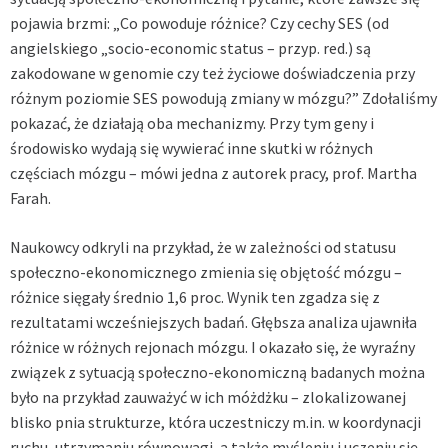
pojawia brzmi: „Co powoduje różnice? Czy cechy SES (od
angielskiego „socio-economic status – przyp. red.) są
zakodowane w genomie czy też życiowe doświadczenia przy
różnym poziomie SES powodują zmiany w mózgu?” Zdołaliśmy
pokazać, że działają oba mechanizmy. Przy tym geny i
środowisko wydają się wywierać inne skutki w różnych
częściach mózgu – mówi jedna z autorek pracy, prof. Martha
Farah.
Naukowcy odkryli na przykład, że w zależności od statusu
społeczno-ekonomicznego zmienia się objętość mózgu –
różnice sięgały średnio 1,6 proc. Wynik ten zgadza się z
rezultatami wcześniejszych badań. Głębsza analiza ujawniła
różnice w różnych rejonach mózgu. I okazało się, że wyraźny
związek z sytuacją społeczno-ekonomiczną badanych można
było na przykład zauważyć w ich móżdżku – zlokalizowanej
blisko pnia strukturze, która uczestniczy m.in. w koordynacji
ruchu, utrzymaniu równowagi, a także myśleniu i uczeniu się.