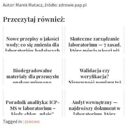
Autor: Marek Matacz, źródło: zdrowie.pap.pl
Przeczytaj również:
Nowe przepisy o jakości
Skuteczne zarządzanie
wody: co się zmienia dla
laboratorium — 7 zasad,
laboratoriów badających
które mówią więcej niż
wodę do spożycia i
certyfikat na ścianie
kąpielis...
Biodegradowalne
Walidacja czy
materiały dla przemysłu
weryfikacja?
opakowaniowego.
Niepewność pomiaru też
Badaczka PWr z grantem
nie jest formalnością
NCN
Poradnik analityka: ICP-
Audyt wewnętrzny —
MS w laboratorium –
najdroższy dokument w
kiedy chlor „udaje”
laboratorium, który
arsen?
nikomu się nie przydaje
Tagged in :
ZDROWIE