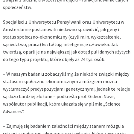
społeczeństw.
Specjaliści z Uniwersytetu Pensylwanii oraz Uniwersytetu w
Amsterdamie postanowili niedawno sprawdzić, jak geny i
status społeczno-ekonomiczny (czyli m.in. wykształcenie,
sąsiedztwo, praca) kształtują inteligencję człowieka. Jak
twierdzą, oparli je na największej jak dotąd puli danych użytych
do tego typu projektu, które objęły aż 24 tys. osób.
– W naszym badaniu zobaczyliśmy, że niektóre związki między
statusem społeczno-ekonomicznym a mózgiem można
wytłumaczyć predyspozycjami genetycznymi, jednak te relacje
są dużo bardziej złożone – podkreśla prof. Gideon Nave,
współautor publikacji, która ukazała się w piśmie „Science
Advances”.
– Zajmuję się badaniem zależności między stanem mózgu a
sytuacją społeczno-ekonomiczną i pytanie, które zawsze się