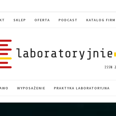
KT
SKLEP
OFERTA
PODCAST
KATALOG FIRM
toryjnie.pl
macje, akredytacja.
AWO
WYPOSAŻENIE
PRAKTYKA LABORATORYJNA