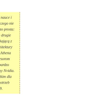
 nauce i
czego nie
zo prosta:
 drugie
kającą z
hitektury
 Athena
cesorom
bardzo
y Nvidia.
tkim dla
potrzeb
9.