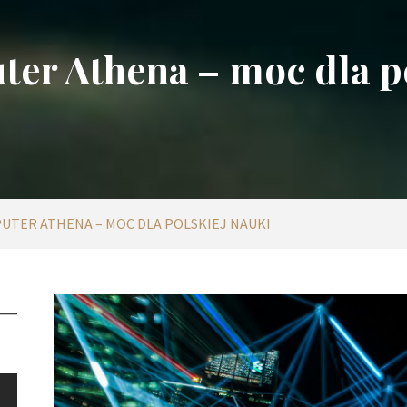
er Athena – moc dla po
TER ATHENA – MOC DLA POLSKIEJ NAUKI