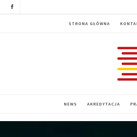
Skip
to
content
STRONA GŁÓWNA
KONTA
Labora
News, wydarzenia, konferencje, infor
NEWS
AKREDYTACJA
PR