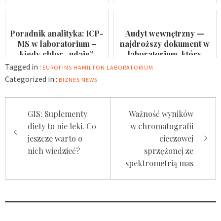
Badaczka PWr z grantem
nie jest formalnością
NCN
Poradnik analityka: ICP-
Audyt wewnętrzny —
MS w laboratorium –
najdroższy dokument w
kiedy chlor „udaje”
laboratorium, który
arsen?
nikomu się nie przydaje
Tagged in :
EUROFINS
HAMILTON
LABORATORIUM
Categorized in :
BIZNES
NEWS
Nawigacja
GIS: Suplementy
Ważność wyników
wpisu
diety to nie leki. Co
w chromatografii
jeszcze warto o
cieczowej
nich wiedzieć?
sprzężonej ze
spektrometrią mas