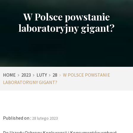
W Polsce powstanie
laboratoryjny gigant?
HOME
2023
LUTY
28
W POLSCE POWSTANIE
LABORATORYJNY GIGANT?
Published on :
28 lutego 2023
Do Urzędu Ochrony Konkurencji i Konsumentów wpłynął