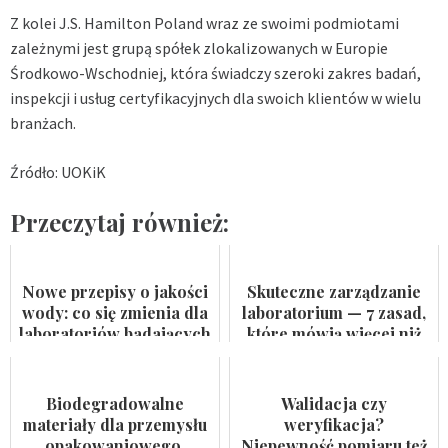
Z kolei J.S. Hamilton Poland wraz ze swoimi podmiotami
zależnymi jest grupą spółek zlokalizowanych w Europie
Środkowo-Wschodniej, która świadczy szeroki zakres badań,
inspekcji i usług certyfikacyjnych dla swoich klientów w wielu
branżach.
Źródło: UOKiK
Przeczytaj również:
Nowe przepisy o jakości
Skuteczne zarządzanie
wody: co się zmienia dla
laboratorium — 7 zasad,
laboratoriów badających
które mówią więcej niż
wodę do spożycia i
certyfikat na ścianie
kąpielis...
Biodegradowalne
Walidacja czy
materiały dla przemysłu
weryfikacja?
opakowaniowego.
Niepewność pomiaru też