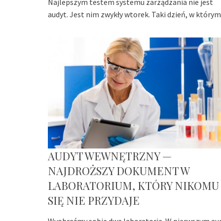
Najlepszym testem systemu zarządzania nie jest
audyt. Jest nim zwykły wtorek. Taki dzień, w którym
AUDYT WEWNĘTRZNY —
NAJDROŻSZY DOKUMENT W
LABORATORIUM, KTÓRY NIKOMU
SIĘ NIE PRZYDAJE
Wyobraźmy sobie dwa laboratoria. W pierwszym au