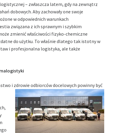
logistycznej – zwłaszcza latem, gdy na zewnątrz
wahań dobowych. Aby zachowały one swoje
ewożone w odpowiednich warunkach
estia związana z ich sprawnym i szybkim
może zmienić właściwości fizyko-chemiczne
datne do użytku. To właśnie dlatego tak istotny w
aw i profesjonalna logistyka, ale także
malogistyki
ństwo i zdrowie odbiorców docelowych powinny być
ch,
y
ym
jego