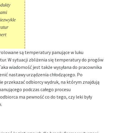
dukty
kami
niezwykle
ratur
pert
trolowane są temperatury panujące w luku
r. W sytuacji zbliżenia się temperatury do progów
 Taka wiadomość jest także wysyłana do pracownika
nić nastawy urządzenia chłodzącego. Po
ie przekazać odbiorcy wydruk, na którym znajdują
panującego podczas całego procesu
dbiorca ma pewność co do tego, czy leki były
.