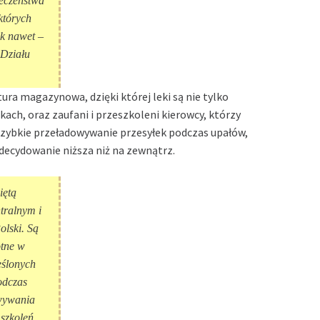
ieczeństwa
których
ak nawet –
 Działu
ura magazynowa, dzięki której leki są nie tylko
ch, oraz zaufani i przeszkoleni kierowcy, którzy
 szybkie przeładowywanie przesyłek podczas upałów,
decydowanie niższa niż na zewnątrz.
iętą
tralnym i
olski. Są
otne w
eślonych
odczas
owywania
szkoleń,