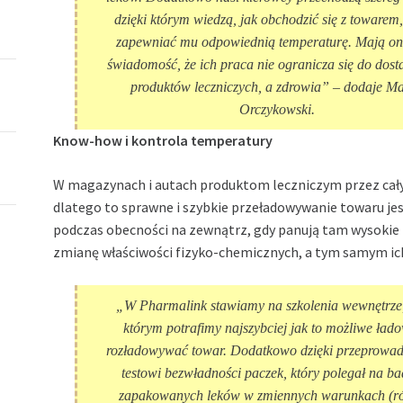
dzięki którym wiedzą, jak obchodzić się z towarem
zapewniać mu odpowiednią temperaturę. Mają oni
świadomość, że ich praca nie ogranicza się do dost
produktów leczniczych, a zdrowia”
– dodaje Ma
Orczykowski.
Know-how i kontrola temperatury
W magazynach i autach produktom leczniczym przez cały
dlatego to sprawne i szybkie przeładowywanie towaru jes
podczas obecności na zewnątrz, gdy panują tam wysokie t
zmianę właściwości fizyko-chemicznych, a tym samym ich
„W Pharmalink stawiamy na szkolenia wewnętrze,
którym potrafimy najszybciej jak to możliwe łado
rozładowywać towar. Dodatkowo dzięki przeprowa
testowi bezwładności paczek, który polegał na b
zapakowanych leków w zmiennych warunkach (r