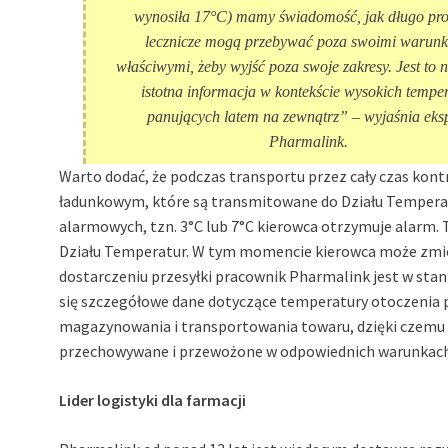
wynosiła 17°C) mamy świadomość, jak długo pro
lecznicze mogą przebywać poza swoimi warun
właściwymi, żeby wyjść poza swoje zakresy. Jest to 
istotna informacja w kontekście wysokich tempe
panujących latem na zewnątrz”
– wyjaśnia eks
Pharmalink.
Warto dodać, że podczas transportu przez cały czas kon
ładunkowym, które są transmitowane do Działu Temperatu
alarmowych, tzn. 3°C lub 7°C kierowca otrzymuje alarm.
Działu Temperatur. W tym momencie kierowca może zmie
dostarczeniu przesyłki pracownik Pharmalink jest w stan
się szczegółowe dane dotyczące temperatury otoczenia 
magazynowania i transportowania towaru, dzięki czemu o
przechowywane i przewożone w odpowiednich warunkach
Lider logistyki dla farmacji