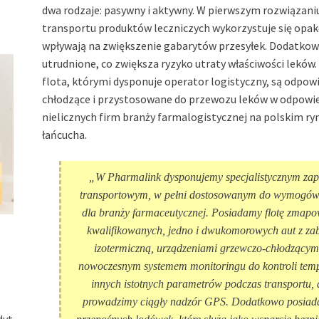
dwa rodzaje: pasywny i aktywny. W pierwszym rozwiązani
transportu produktów leczniczych wykorzystuje się opak
wpływają na zwiększenie gabarytów przesyłek. Dodatkow
utrudnione, co zwiększa ryzyko utraty właściwości leków
flota, którymi dysponuje operator logistyczny, są odpo
chłodzące i przystosowane do przewozu leków w odpowie
nielicznych firm branży farmalogistycznej na polskim r
łańcucha.
„W Pharmalink dysponujemy specjalistycznym za
transportowym, w pełni dostosowanym do wymogów 
dla branży farmaceutycznej. Posiadamy flotę zmapo
kwalifikowanych, jedno i dwukomorowych aut z z
izotermiczną, urządzeniami grzewczo-chłodzącym
nowoczesnym systemem monitoringu do kontroli temp
innych istotnych parametrów podczas transportu, 
prowadzimy ciągły nadzór GPS. Dodatkowo posia
dyt