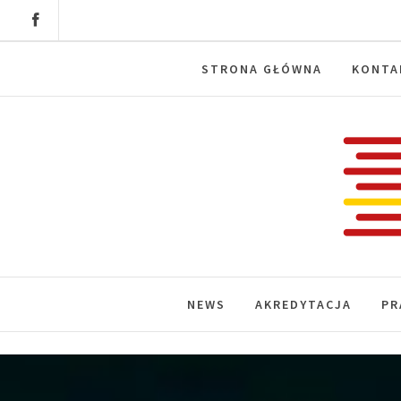
Skip
to
content
STRONA GŁÓWNA
KONTA
Labora
News, wydarzenia, konferencje, infor
NEWS
AKREDYTACJA
PR