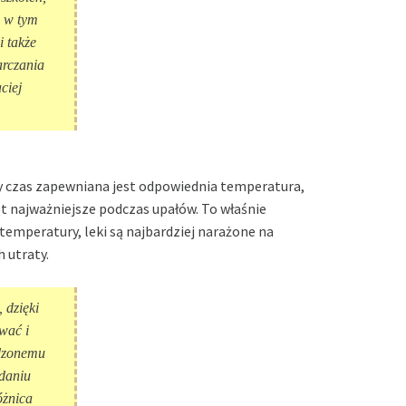
, w tym
 także
arczania
ciej
 czas zapewniana jest odpowiednia temperatura,
t najważniejsze podczas upałów. To właśnie
emperatury, leki są najbardziej narażone na
 utraty.
 dzięki
wać i
dzonemu
adaniu
óżnica