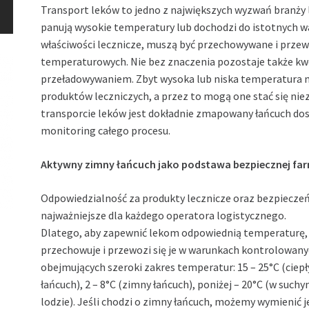
Transport leków to jedno z największych wyzwań branży 
panują wysokie temperatury lub dochodzi do istotnych 
właściwości lecznicze, muszą być przechowywane i prz
temperaturowych. Nie bez znaczenia pozostaje także kw
przeładowywaniem. Zbyt wysoka lub niska temperatura 
produktów leczniczych, a przez to mogą one stać się niez
transporcie leków jest dokładnie zmapowany łańcuch dost
monitoring całego procesu.
Aktywny zimny łańcuch jako podstawa bezpiecznej far
Odpowiedzialność za produkty lecznicze oraz bezpiecze
najważniejsze dla
każdego operatora logistycznego.
Dlatego, aby zapewnić lekom odpowiednią temperaturę,
przechowuje i przewozi się je w warunkach kontrolowany
obejmujących szeroki zakres temperatur: 15 – 25°C (ciepł
łańcuch), 2 – 8°C (zimny łańcuch), poniżej – 20°C (w such
lodzie). Jeśli chodzi o zimny łańcuch, możemy wymienić 