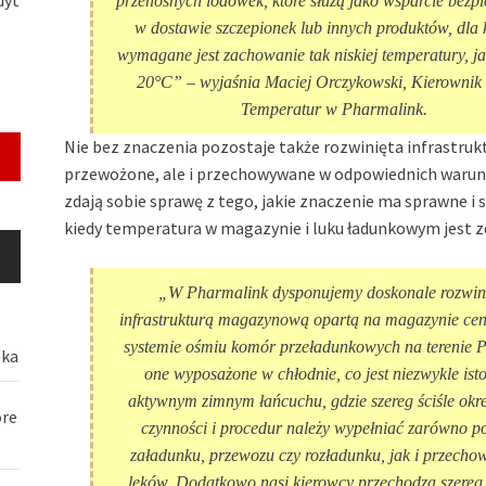
przenośnych lodówek, które służą jako wsparcie bezp
w dostawie szczepionek lub innych produktów, dla 
wymagane jest zachowanie tak niskiej temperatury, j
20°C”
– wyjaśnia Maciej Orczykowski, Kierownik
Temperatur w Pharmalink.
Nie bez znaczenia pozostaje także rozwinięta infrastrukt
przewożone, ale i przechowywane w odpowiednich warunka
zdają sobie sprawę z tego, jakie znaczenie ma sprawne i
kiedy temperatura w magazynie i luku ładunkowym jest z
„W Pharmalink dysponujemy doskonale rozwin
infrastrukturą magazynową opartą na magazynie cen
systemie ośmiu komór przeładunkowych na terenie P
ska
one wyposażone w chłodnie, co jest niezwykle ist
aktywnym zimnym łańcuchu, gdzie szereg ściśle okr
óre
czynności i procedur należy wypełniać zarówno p
załadunku, przewozu czy rozładunku, jak i przech
leków. Dodatkowo nasi kierowcy przechodzą szereg 