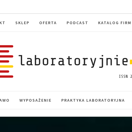
KT
SKLEP
OFERTA
PODCAST
KATALOG FIRM
toryjnie.pl
macje, akredytacja.
AWO
WYPOSAŻENIE
PRAKTYKA LABORATORYJNA