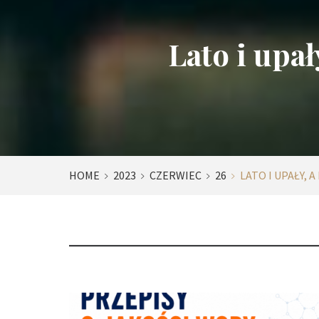
Lato i upa
HOME
2023
CZERWIEC
26
LATO I UPAŁY,