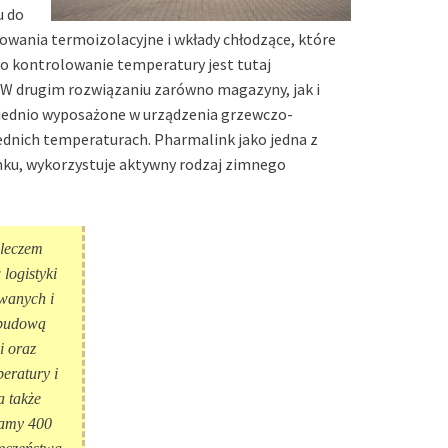
u do
owania termoizolacyjne i wkłady chłodzące, które
o kontrolowanie temperatury jest tutaj
. W drugim rozwiązaniu zarówno magazyny, jak i
wiednio wyposażone w urządzenia grzewczo-
dnich temperaturach. Pharmalink jako jedna z
ynku, wykorzystuje aktywny rodzaj zimnego
pleczem
logistyki
wanych i
abudową
i oraz
eratury i
a także
damy 400