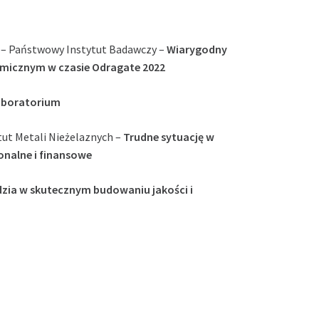
y – Państwowy Instytut Badawczy –
Wiarygodny
hemicznym w czasie Odragate 2022
laboratorium
tut Metali Nieżelaznych –
Trudne sytuację w
onalne i finansowe
ędzia w skutecznym budowaniu jakości i