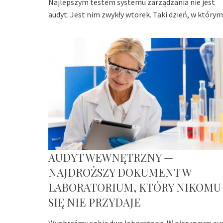
Najlepszym testem systemu zarządzania nie jest
audyt. Jest nim zwykły wtorek. Taki dzień, w którym
AUDYT WEWNĘTRZNY —
NAJDROŻSZY DOKUMENT W
LABORATORIUM, KTÓRY NIKOMU
SIĘ NIE PRZYDAJE
Wyobraźmy sobie dwa laboratoria. W pierwszym au