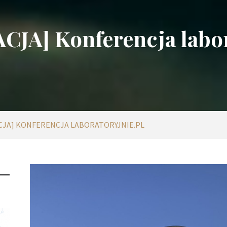
JA] Konferencja labor
CJA] KONFERENCJA LABORATORYJNIE.PL