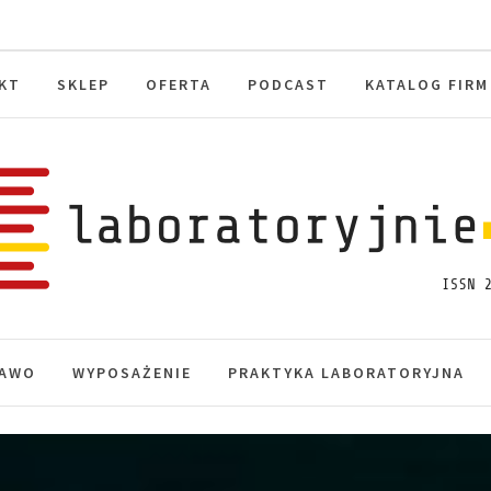
KT
SKLEP
OFERTA
PODCAST
KATALOG FIRM
toryjnie.pl
macje, akredytacja.
AWO
WYPOSAŻENIE
PRAKTYKA LABORATORYJNA