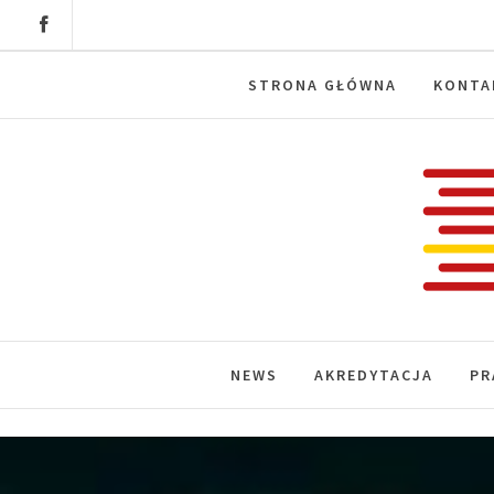
Skip
to
content
STRONA GŁÓWNA
KONTA
Labora
News, wydarzenia, konferencje, infor
NEWS
AKREDYTACJA
PR