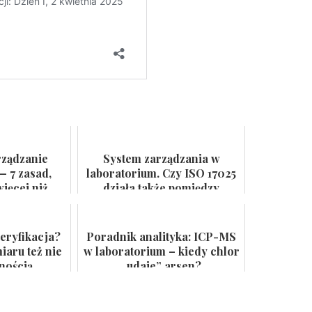
rządzanie
System zarządzania w
— 7 zasad,
laboratorium. Czy ISO 17025
ięcej niż
działa także pomiędzy
 ścianie
audytami?
eryfikacja?
Poradnik analityka: ICP-MS
aru też nie
w laboratorium – kiedy chlor
lnością
„udaje” arsen?