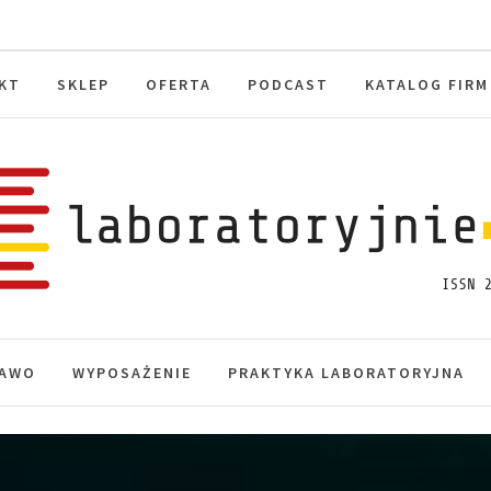
KT
SKLEP
OFERTA
PODCAST
KATALOG FIRM
toryjnie.pl
macje, akredytacja.
AWO
WYPOSAŻENIE
PRAKTYKA LABORATORYJNA