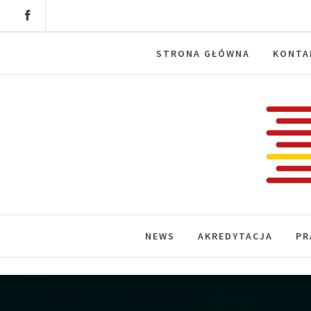
Skip
to
content
STRONA GŁÓWNA
KONTA
Labora
News, wydarzenia, konferencje, infor
NEWS
AKREDYTACJA
PR