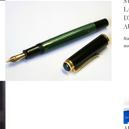
S
L
D
A
Na
au
A