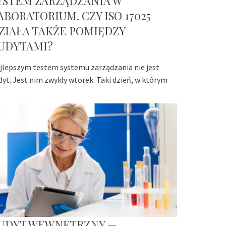
YSTEM ZARZĄDZANIA W
ABORATORIUM. CZY ISO 17025
ZIAŁA TAKŻE POMIĘDZY
UDYTAMI?
jlepszym testem systemu zarządzania nie jest
dyt. Jest nim zwykły wtorek. Taki dzień, w którym
UDYT WEWNĘTRZNY —