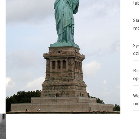
la
Sk
mó
Sy
dz
Bi
op
Wa
ni