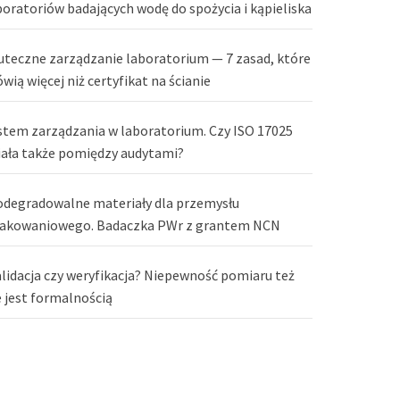
boratoriów badających wodę do spożycia i kąpieliska
uteczne zarządzanie laboratorium — 7 zasad, które
wią więcej niż certyfikat na ścianie
stem zarządzania w laboratorium. Czy ISO 17025
iała także pomiędzy audytami?
odegradowalne materiały dla przemysłu
akowaniowego. Badaczka PWr z grantem NCN
lidacja czy weryfikacja? Niepewność pomiaru też
e jest formalnością