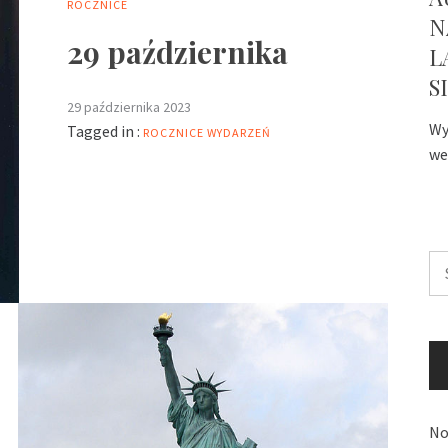
ROCZNICE
N
29 października
L
S
29 października 2023
Wy
Tagged in :
ROCZNICE WYDARZEŃ
we
Sz
No