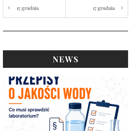
Nawigacja
15 grudnia
17 grudnia
wpisu
NEWS