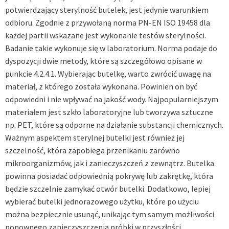
potwierdzający sterylność butelek, jest jedynie warunkiem
odbioru. Zgodnie z przywołaną norma PN-EN ISO 19458 dla
każdej partii wskazane jest wykonanie testów sterylności.
Badanie takie wykonuje się w laboratorium. Norma podaje do
dyspozycji dwie metody, które są szczegółowo opisane w
punkcie 4.2.4.1. Wybierając butelkę, warto zwrócić uwagę na
materiał, z którego została wykonana. Powinien on być
odpowiedni i nie wpływać na jakość wody. Najpopularniejszym
materiałem jest szkło laboratoryjne lub tworzywa sztuczne
np. PET, które są odporne na działanie substancji chemicznych.
Ważnym aspektem sterylnej butelki jest również jej
szczelność, która zapobiega przenikaniu zarówno
mikroorganizmów, jak i zanieczyszczeń z zewnątrz. Butelka
powinna posiadać odpowiednią pokrywę lub zakrętkę, która
będzie szczelnie zamykać otwór butelki. Dodatkowo, lepiej
wybierać butelki jednorazowego użytku, które po użyciu
można bezpiecznie usunąć, unikając tym samym możliwości
ponownego zanieczyszczenia próbki w przyszłości.