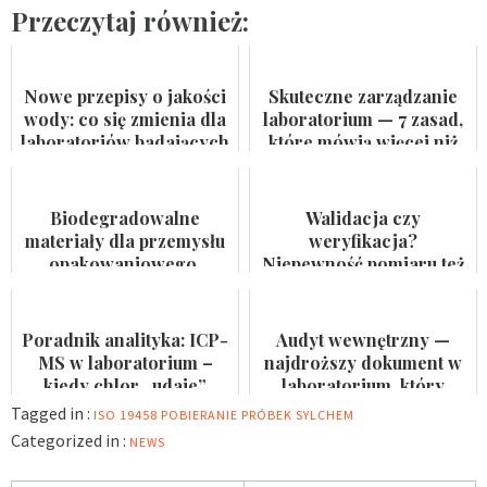
Przeczytaj również:
Nowe przepisy o jakości
Skuteczne zarządzanie
wody: co się zmienia dla
laboratorium — 7 zasad,
laboratoriów badających
które mówią więcej niż
wodę do spożycia i
certyfikat na ścianie
kąpielis...
Biodegradowalne
Walidacja czy
materiały dla przemysłu
weryfikacja?
opakowaniowego.
Niepewność pomiaru też
Badaczka PWr z grantem
nie jest formalnością
NCN
Poradnik analityka: ICP-
Audyt wewnętrzny —
MS w laboratorium –
najdroższy dokument w
kiedy chlor „udaje”
laboratorium, który
arsen?
nikomu się nie przydaje
Tagged in :
ISO 19458
POBIERANIE PRÓBEK
SYLCHEM
Categorized in :
NEWS