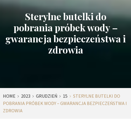
Sterylne butelki do
pobrania próbek wody –
gwarancja bezpieczeństwa i
zdrowia
HOME
2023
GRUDZIEŃ
15
STERYLNE BUTELKI DO
POBRANIA PRÓBEK WODY – GWARANCJA BEZPIECZEŃSTWA I
ZDROWIA