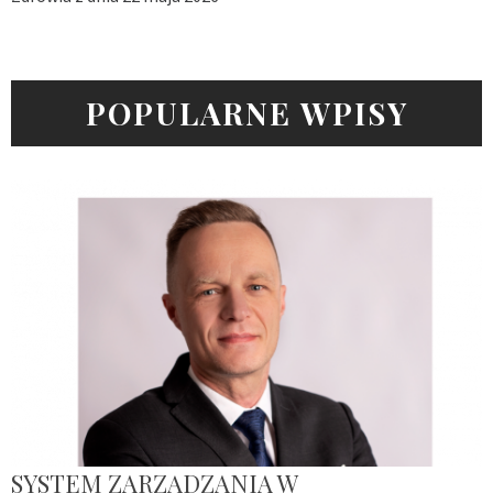
POPULARNE WPISY
SYSTEM ZARZĄDZANIA W