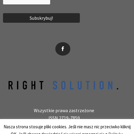
News, wydarzenia, konferencje, informacje, akredytacja.
Wszystkie prawa zastrzeżone
ISSN 2719-7859
Wydawca: laboratoryjnie.pl Krzysztof Wołowiec
Nasza strona stosuje pliki cookies. Jeśli nie masz nic przeciwko kliknij
25-150 Kielce, ul. Barwinek 9/31, REGON 387847966