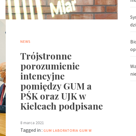
Sy
dz
Bi
NEWS
op
Trójstronne
porozumienie
Wa
intencyjne
ni
pomiędzy GUM a
PŚK oraz UJK w
Kielcach podpisane
8 marca 2021
Tagged in :
GUM
LABORATORIA GUM W