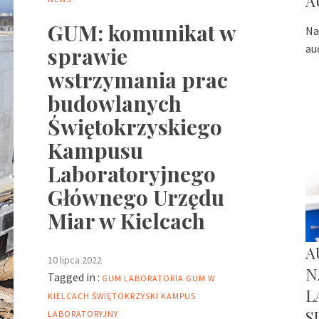
A
GUM: komunikat w
Na
au
sprawie
wstrzymania prac
budowlanych
Świętokrzyskiego
Kampusu
Laboratoryjnego
Głównego Urzędu
Miar w Kielcach
A
10 lipca 2022
N
Tagged in :
GUM
LABORATORIA GUM W
L
KIELCACH
ŚWIĘTOKRZYSKI KAMPUS
S
LABORATORYJNY