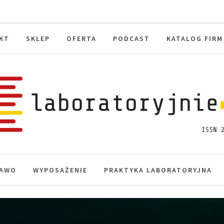
KT
SKLEP
OFERTA
PODCAST
KATALOG FIRM
toryjnie.pl
macje, akredytacja.
AWO
WYPOSAŻENIE
PRAKTYKA LABORATORYJNA