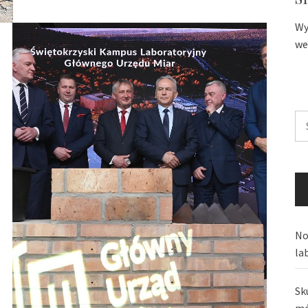
Wy
we
Sz
No
la
Sk
mó