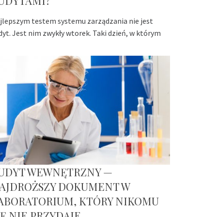
UDYTAMI?
jlepszym testem systemu zarządzania nie jest
dyt. Jest nim zwykły wtorek. Taki dzień, w którym
UDYT WEWNĘTRZNY —
AJDROŻSZY DOKUMENT W
ABORATORIUM, KTÓRY NIKOMU
IĘ NIE PRZYDAJE