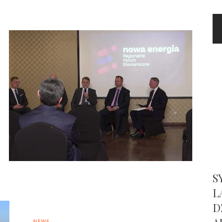
S
L
D
NEWS