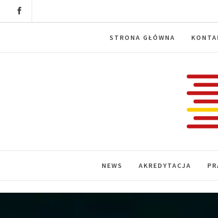
Skip
to
content
STRONA GŁÓWNA
KONTA
Labora
News, wydarzenia, konferencje, infor
NEWS
AKREDYTACJA
PR