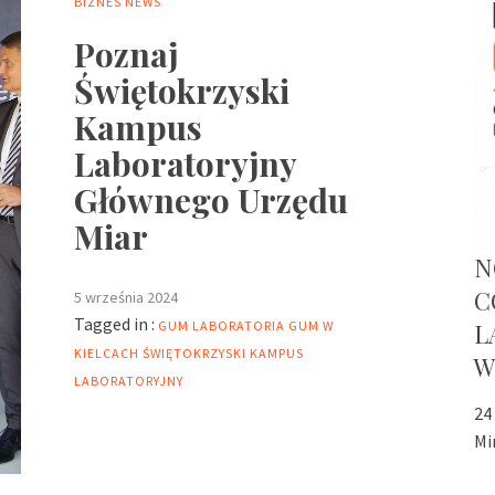
BIZNES
NEWS
Poznaj
Świętokrzyski
Kampus
Laboratoryjny
Głównego Urzędu
Miar
N
C
5 września 2024
Tagged in :
GUM
LABORATORIA GUM W
L
KIELCACH
ŚWIĘTOKRZYSKI KAMPUS
W
LABORATORYJNY
24
Mi