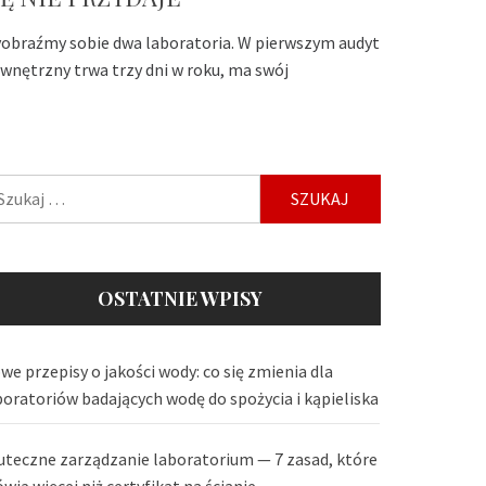
obraźmy sobie dwa laboratoria. W pierwszym audyt
wnętrzny trwa trzy dni w roku, ma swój
ukaj:
OSTATNIE WPISY
we przepisy o jakości wody: co się zmienia dla
boratoriów badających wodę do spożycia i kąpieliska
uteczne zarządzanie laboratorium — 7 zasad, które
wią więcej niż certyfikat na ścianie