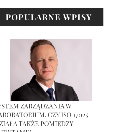
POPULARNE WPISY
YSTEM ZARZĄDZANIA W
ABORATORIUM. CZY ISO 17025
ZIAŁA TAKŻE POMIĘDZY