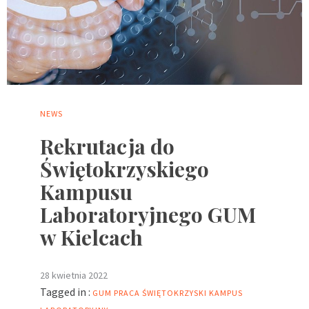
NEWS
Rekrutacja do
Świętokrzyskiego
Kampusu
Laboratoryjnego GUM
w Kielcach
28 kwietnia 2022
Tagged in :
GUM
PRACA
ŚWIĘTOKRZYSKI KAMPUS