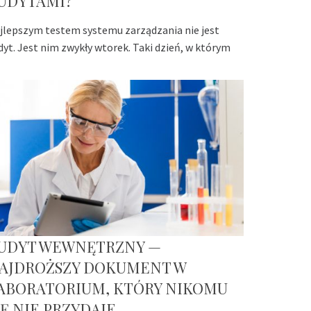
UDYTAMI?
jlepszym testem systemu zarządzania nie jest
dyt. Jest nim zwykły wtorek. Taki dzień, w którym
UDYT WEWNĘTRZNY —
AJDROŻSZY DOKUMENT W
ABORATORIUM, KTÓRY NIKOMU
IĘ NIE PRZYDAJE