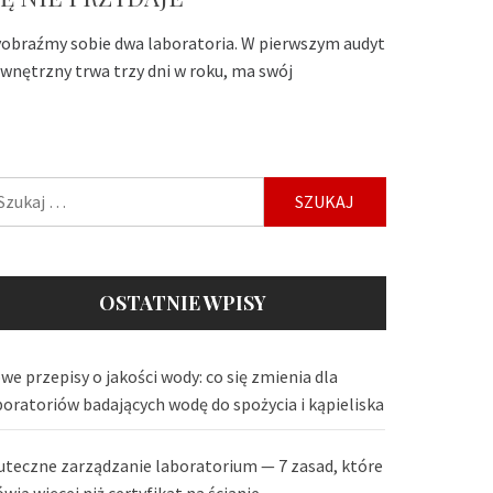
obraźmy sobie dwa laboratoria. W pierwszym audyt
wnętrzny trwa trzy dni w roku, ma swój
ukaj:
OSTATNIE WPISY
we przepisy o jakości wody: co się zmienia dla
boratoriów badających wodę do spożycia i kąpieliska
uteczne zarządzanie laboratorium — 7 zasad, które
wią więcej niż certyfikat na ścianie