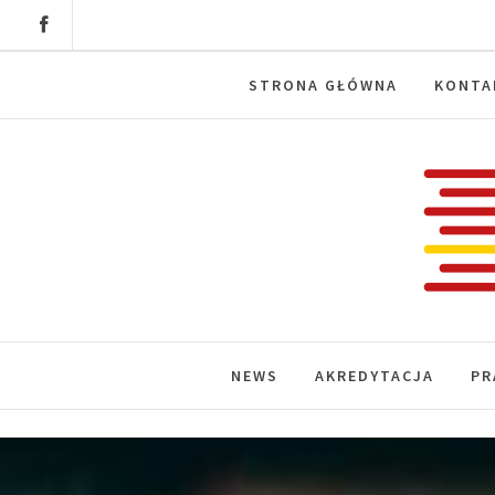
Skip
to
content
STRONA GŁÓWNA
KONTA
Labora
News, wydarzenia, konferencje, infor
NEWS
AKREDYTACJA
PR