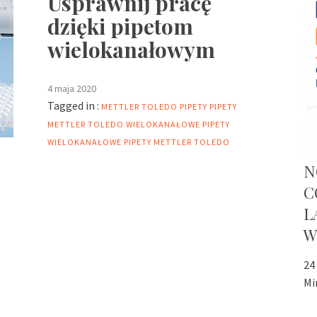
Usprawnij pracę
dzięki pipetom
wielokanałowym
4 maja 2020
Tagged in :
METTLER TOLEDO
PIPETY
PIPETY
METTLER TOLEDO
WIELOKANAŁOWE PIPETY
WIELOKANAŁOWE PIPETY METTLER TOLEDO
N
C
L
W
24
Mi