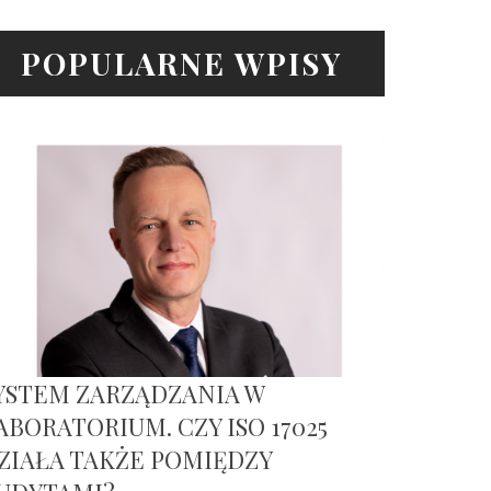
POPULARNE WPISY
YSTEM ZARZĄDZANIA W
ABORATORIUM. CZY ISO 17025
ZIAŁA TAKŻE POMIĘDZY