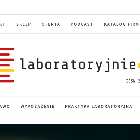
KT
SKLEP
OFERTA
PODCAST
KATALOG FIRM
toryjnie.pl
macje, akredytacja.
AWO
WYPOSAŻENIE
PRAKTYKA LABORATORYJNA