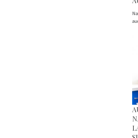
A
Na
au
A
N
L
S