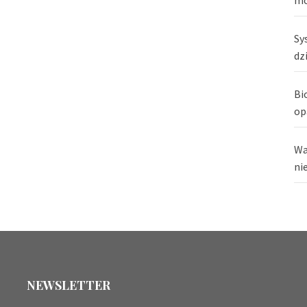
Sy
dz
Bi
op
Wa
ni
NEWSLETTER