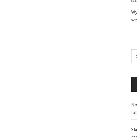
Wy
we
Sz
No
la
Sk
mó