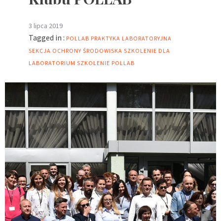
3 lipca 2019
Tagged in :
POLLAB
PRAKTYKA LABORATORYJNA
SEKCJA OCHRONY ŚRODOWISKA
SZKOLENIE DLA
LABORATORIUM
SZKOLENIE POLLAB