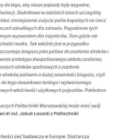
y do tego, aby nasze pojazdy były wygodne,
loatacji. Dodatkowo w ostatnich latach szczególny
ska: zmniejszenie zużycia paliw kopalnych na rzecz
szczeń szkodliwych dla zdrowia. Pogodzenie tych
romnym wyzwaniem dla inżynierów. Tam gdzie nie
chodzi nauka. Tak właśnie jest w przypadku
czonego biogazu jako paliwa do zasilania silników i
wanie prototypu dwupaliwowego układu zasilania,
snych silników spalinowych o zapłonie
silników paliwem o dużej zawartości biogazu, czyli
 do tego stosunkowo taniego i wytwarzanego
zasowych właściwości użytkowych pojazdów. Pokładam
boczych Politechniki Warszawskiej może mieć swój
i dr inż. Jakub Lasocki z Politechniki
lkości sieć badawcza w Europie. Dostarcza