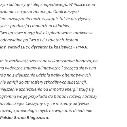
szym od benzyny i oleju napędowego. W Polsce cena
oziomie cen gazu ziemnego. Obok korzyści
iem rozwiązania może wystąpić także pozytywny
anych z produkcją i montażem układów
paliwa gazowe mogą być eksploatowane zarówno w
 odnawialne paliwo o tylu zaletach, jestem
inż. Witold Luty, dyrektor Łukasiewicz – PIMOT.
im to możliwość szerszego wykorzystania biogazu, nie
du na widoczne zmiany klimatyczne i toczącą się w tym
ładą na zwiększanie udziału paliw alternatywnych
nie emisji do atmosfery szkodliwych substancji,
iejszenie uzależnienia od importu energii stają się
 ogromną wagę przykłada do badań i rozwoju branży
zu rolniczego. Cieszymy się, że możemy aktywnie
do rozwoju proekologicznych rozwiązań w dziedzinie
, Polska Grupa Biogazowa.