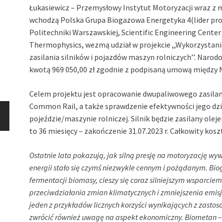
Łukasiewicz – Przemysłowy Instytut Motoryzacji wraz z
wchodzą Polska Grupa Biogazowa Energetyka 4(lider pro
Politechniki Warszawskiej, Scientific Engineering Cente
Thermophysics, wezmą udział w projekcie ,,Wykorzystan
zasilania silników i pojazdów maszyn rolniczych’’. Naro
kwotą 969 050,00 zł zgodnie z podpisaną umową między 
Celem projektu jest opracowanie dwupaliwowego zasilan
Common Rail, a także sprawdzenie efektywności jego dz
pojeździe/maszynie rolniczej. Silnik będzie zasilany ol
to 36 miesięcy – zakończenie 31.07.2023 r. Całkowity kosz
Ostatnie lata pokazują, jak silną presję na motoryzację w
energii stało się czymś niezwykle cennym i pożądanym. Bio
fermentacji biomasy, cieszy się coraz silniejszym wsparcie
przeciwdziałania zmian klimatycznych i zmniejszenia emisj
jeden z przykładów licznych korzyści wynikających z zasto
zwrócić również uwagę na aspekt ekonomiczny. Biometan –