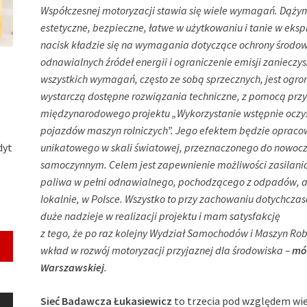
Współczesnej motoryzacji stawia się wiele wymagań. Dążym
estetyczne, bezpieczne, łatwe w użytkowaniu i tanie w eksp
nacisk kładzie się na wymagania dotyczące ochrony środowi
odnawialnych źródeł energii i ograniczenie emisji zanieczy
wszystkich wymagań, często ze sobą sprzecznych, jest og
wystarczą dostępne rozwiązania techniczne, z pomocą przy
międzynarodowego projektu „Wykorzystanie wstępnie oczysz
pojazdów maszyn rolniczych”. Jego efektem będzie opraco
dyt
unikatowego w skali światowej, przeznaczonego do nowocze
samoczynnym. Celem jest zapewnienie możliwości zasilania 
paliwa w pełni odnawialnego, pochodzącego z odpadów, a
lokalnie, w Polsce. Wszystko to przy zachowaniu dotychc
duże nadzieje w realizacji projektu i mam satysfakcję
z tego, że po raz kolejny Wydział Samochodów i Maszyn Ro
wkład w rozwój motoryzacji przyjaznej dla środowiska –
mów
Warszawskiej
.
Sieć Badawcza Łukasiewicz
to trzecia pod względem wie