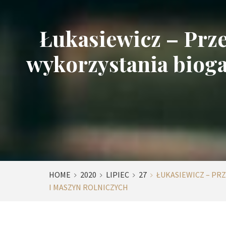
Łukasiewicz – Prze
wykorzystania bioga
HOME
2020
LIPIEC
27
ŁUKASIEWICZ – PR
I MASZYN ROLNICZYCH