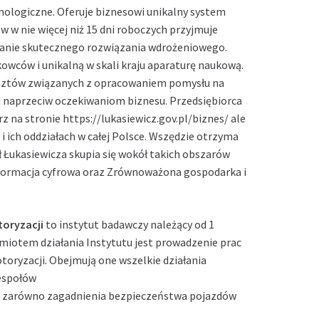
nologiczne. Oferuje biznesowi unikalny system
 w nie więcej niż 15 dni roboczych przyjmuje
wanie skutecznego rozwiązania wdrożeniowego.
wców i unikalną w skali kraju aparaturę naukową.
kosztów związanych z opracowaniem pomysłu na
 naprzeciw oczekiwaniom biznesu. Przedsiębiorca
 na stronie https://lukasiewicz.gov.pl/biznes/ ale
 i ich oddziałach w całej Polsce. Wszędzie otrzyma
ał Łukasiewicza skupia się wokół takich obszarów
sformacja cyfrowa oraz Zrównoważona gospodarka i
toryzacji
to instytut badawczy należący od 1
dmiotem działania Instytutu jest prowadzenie prac
oryzacji. Obejmują one wszelkie działania
zespołów
się zarówno zagadnienia bezpieczeństwa pojazdów