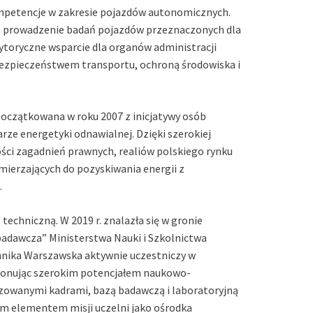
kompetencje w zakresie pojazdów autonomicznych.
a prowadzenie badań pojazdów przeznaczonych dla
toryczne wsparcie dla organów administracji
bezpieczeństwem transportu, ochroną środowiska i
oczątkowana w roku 2007 z inicjatywy osób
rze energetyki odnawialnej. Dzięki szerokiej
ści zagadnień prawnych, realiów polskiego rynku
mierzających do pozyskiwania energii z
.
 techniczną. W 2019 r. znalazła się w gronie
badawcza” Ministerstwa Nauki i Szkolnictwa
hnika Warszawska aktywnie uczestniczy w
ponując szerokim potencjałem naukowo-
izowanymi kadrami, bazą badawczą i laboratoryjną
ym elementem misji uczelni jako ośrodka