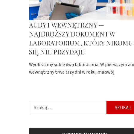
AUDYT WEWNĘTRZNY —
NAJDROŻSZY DOKUMENT W
LABORATORIUM, KTÓRY NIKOMU
SIĘ NIE PRZYDAJE
Wyobraźmy sobie dwa laboratoria. W pierwszym au
wewnętrzny trwa trzy dni w roku, ma swój
Szukaj: