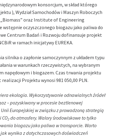
 międzynarodowym konsorcjum, w skład którego
jektu ), Wydział Samochodów i Maszyn Roboczych
r „Biomass” oraz Institute of Engineering
ie wstępnie oczyszczonego biogazu jako paliwa do
dowe Centrum Badań i Rozwoju dofinansuje projekt
NCBiR w ramach inicjatywy EUREKA.
ia silnika o zapłonie samoczynnym z układem typu
iałania w warunkach rzeczywistych, na wybranym
ejem napędowym i biogazem. Czas trwania projektu
t realizacji Projektu wynosi 981 050,00 PLN.
ywiera ekologia. Wykorzystywanie odnawialnych źródeł
gaz – pozyskiwany w procesie beztlenowej
m Unii Europejskiej w związku z prowadzoną strategią
i CO
do atmosfery. Walory środowiskowe to tylko
2
sowania biogazu jako paliwa w transporcie. Warto
 jak wynika z dotychczasowych doświadczeń