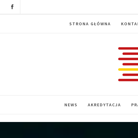
Skip
to
content
STRONA GŁÓWNA
KONTA
Labora
News, wydarzenia, konferencje, infor
NEWS
AKREDYTACJA
PR