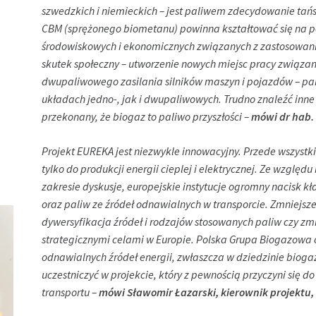
szwedzkich i niemieckich – jest paliwem zdecydowanie tań
CBM (sprężonego biometanu) powinna kształtować się na p
środowiskowych i ekonomicznych związanych z zastosowan
skutek społeczny – utworzenie nowych miejsc pracy związ
dwupaliwowego zasilania silników maszyn i pojazdów – 
układach jedno-, jak i dwupaliwowych.
Trudno znaleźć inne
przekonany, że biogaz to paliwo przyszłości –
mówi dr hab. 
Projekt EUREKA jest niezwykle innowacyjny. Przede wszystk
tylko do produkcji energii cieplej i elektrycznej. Ze wzglę
zakresie dyskusje, europejskie instytucje ogromny nacisk k
oraz paliw ze źródeł odnawialnych w transporcie. Zmniejsze
dywersyfikacja źródeł i rodzajów stosowanych paliw czy zmn
strategicznymi celami w Europie. Polska Grupa Biogazowa
odnawialnych źródeł energii, zwłaszcza w dziedzinie bioga
uczestniczyć w projekcie, który z pewnością przyczyni się 
transportu –
mówi Sławomir Łazarski, kierownik projektu