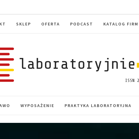
KT
SKLEP
OFERTA
PODCAST
KATALOG FIRM
toryjnie.pl
macje, akredytacja.
AWO
WYPOSAŻENIE
PRAKTYKA LABORATORYJNA