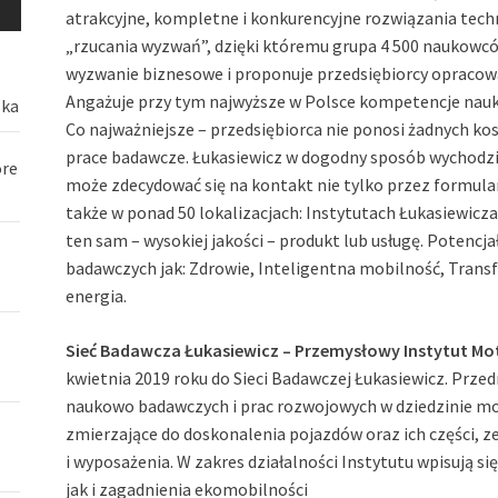
atrakcyjne, kompletne i konkurencyjne rozwiązania tech
„rzucania wyzwań”, dzięki któremu grupa 4 500 naukowców
wyzwanie biznesowe i proponuje przedsiębiorcy opraco
Angażuje przy tym najwyższe w Polsce kompetencje nauko
ska
Co najważniejsze – przedsiębiorca nie ponosi żadnych 
prace badawcze. Łukasiewicz w dogodny sposób wychodzi
óre
może zdecydować się na kontakt nie tylko przez formularz
także w ponad 50 lokalizacjach: Instytutach Łukasiewicza
ten sam – wysokiej jakości – produkt lub usługę. Potencj
badawczych jak: Zdrowie, Inteligentna mobilność, Tran
energia.
Sieć Badawcza Łukasiewicz – Przemysłowy Instytut Mo
kwietnia 2019 roku do Sieci Badawczej Łukasiewicz. Prze
naukowo badawczych i prac rozwojowych w dziedzinie mot
zmierzające do doskonalenia pojazdów oraz ich części, 
i wyposażenia. W zakres działalności Instytutu wpisują 
jak i zagadnienia ekomobilności