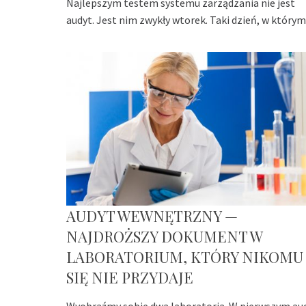
Najlepszym testem systemu zarządzania nie jest
audyt. Jest nim zwykły wtorek. Taki dzień, w którym
AUDYT WEWNĘTRZNY —
NAJDROŻSZY DOKUMENT W
LABORATORIUM, KTÓRY NIKOMU
SIĘ NIE PRZYDAJE
Wyobraźmy sobie dwa laboratoria. W pierwszym au