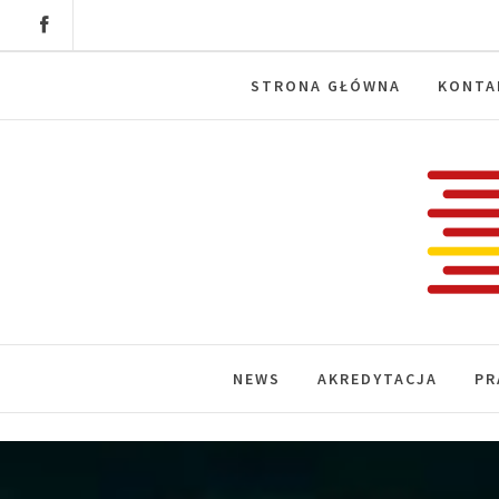
Skip
to
content
STRONA GŁÓWNA
KONTA
Labora
News, wydarzenia, konferencje, infor
NEWS
AKREDYTACJA
PR