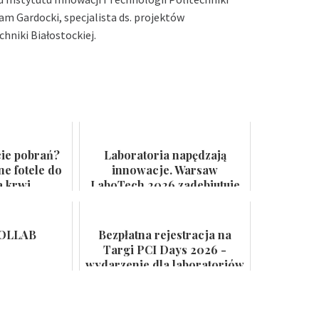
am Gardocki, specjalista ds. projektów
hniki Białostockiej.
cie pobrań?
Laboratoria napędzają
e fotele do
innowacje. Warsaw
a krwi
LaboTech 2026 zadebiutuje
ą rotację
w Ptak Warsaw Expo
tów
POLLAB
Bezpłatna rejestracja na
Targi PCI Days 2026 -
wydarzenie dla laboratoriów