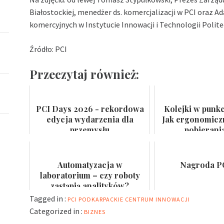
Białostockiej, menedżer ds. komercjalizacji w PCI oraz Ad
komercyjnych w Instytucie Innowacji i Technologii Politec
Źródło: PCI
Przeczytaj również:
PCI Days 2026 - rekordowa
Kolejki w punk
edycja wydarzenia dla
Jak ergonomiczn
przemysłu
pobierani
farmaceutycznego,
przyspieszaj
kosmetycznego i suplemen...
pacjen
Automatyzacja w
Nagroda 
laboratorium – czy roboty
zastąpią analityków?
Tagged in :
PCI
PODKARPACKIE CENTRUM INNOWACJI
Categorized in :
BIZNES