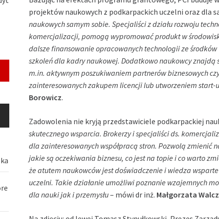
projektów naukowych z podkarpackich uczelni oraz dla 
naukowych samym sobie. Specjaliści z działu rozwoju techno
komercjalizacji, pomogą wypromować produkt w środowisk
dalsze finansowanie opracowanych technologii ze środków
szkoleń dla kadry naukowej. Dodatkowo naukowcy znajdą si
m.in. aktywnym poszukiwaniem partnerów biznesowych czy t
zainteresowanych zakupem licencji lub utworzeniem start
Borowicz
.
Zadowolenia nie kryją przedstawiciele podkarpackiej nauk
skutecznego wsparcia. Brokerzy i specjaliści ds. komercjal
dla zainteresowanych współpracą stron. Pozwolą zmienić 
jakie są oczekiwania biznesu, co jest na topie i co warto zmi
ska
że atutem naukowców jest doświadczenie i wiedza wsparte 
uczelni. Takie działanie umożliwi poznanie wzajemnych możl
óre
dla nauki jak i przemysłu
– mówi dr inż.
Małgorzata Walc
Na zdjęciu: od lewej Tomasz Stypułkowski, Prezes Zarządu