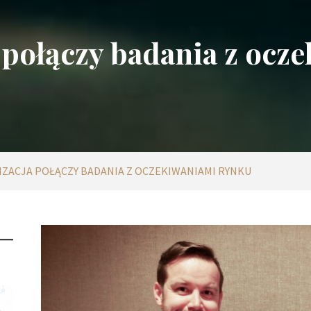
 połączy badania z ocz
ZACJA POŁĄCZY BADANIA Z OCZEKIWANIAMI RYNKU