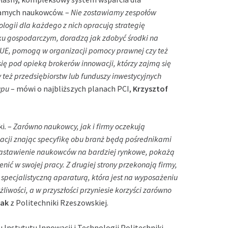
samych naukowców. –
Nie zostawiamy zespołów
logii dla każdego z nich opracują strategię
u gospodarczym, doradzą jak zdobyć środki na
 UE, pomogą w organizacji pomocy prawnej czy też
ę pod opieką brokerów innowacji, którzy zajmą się
eż przedsiębiorstw lub funduszy inwestycyjnych
-upu
– mówi o najbliższych planach PCI,
Krzysztof
i. –
Zarówno naukowcy, jak i firmy oczekują
izacji znając specyfikę obu branż będą pośrednikami
nastawienie naukowców na bardziej rynkowe, pokażą
enić w swojej pracy. Z drugiej strony przekonają firmy,
specjalistyczną aparaturą, która jest na wyposażeniu
iwości, a w przyszłości przyniesie korzyści zarówno
zak
z Politechniki Rzeszowskiej.
 Instytutu Innowacji i Technologii Politechniki