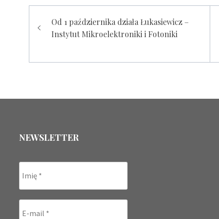
Nawigacja
Od 1 października działa Łukasiewicz –
wpisu
Instytut Mikroelektroniki i Fotoniki
NEWSLETTER