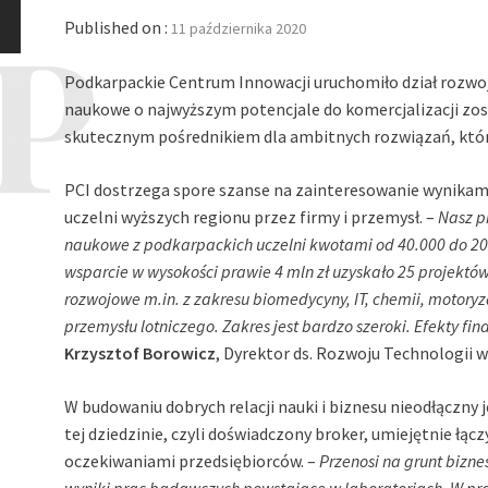
Published on :
11 października 2020
Podkarpackie Centrum Innowacji uruchomiło dział rozwoju 
naukowe o najwyższym potencjale do komercjalizacji zos
skutecznym pośrednikiem dla ambitnych rozwiązań, któr
PCI dostrzega spore szanse na zainteresowanie wynika
uczelni wyższych regionu przez firmy i przemysł. –
Nasz p
naukowe z podkarpackich uczelni kwotami od 40.000 do 20
wsparcie w wysokości prawie 4 mln zł uzyskało 25 projektó
rozwojowe m.in. z zakresu biomedycyny, IT, chemii, motoryz
przemysłu lotniczego. Zakres jest bardzo szeroki. Efekty f
Krzysztof Borowicz
, Dyrektor ds. Rozwoju Technologii w
W budowaniu dobrych relacji nauki i biznesu nieodłączny 
tej dziedzinie, czyli doświadczony broker, umiejętnie łą
oczekiwaniami przedsiębiorców. –
Przenosi na grunt bizn