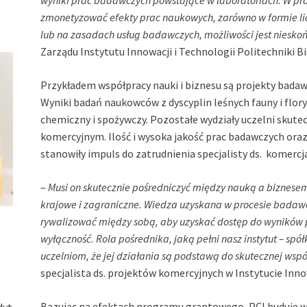
wyniki prac badawczych powstające w laboratoriach. W p
zmonetyzować efekty prac naukowych, zarówno w formie lice
lub na zasadach usług badawczych, możliwości jest niesko
Zarządu Instytutu Innowacji i Technologii Politechniki Bi
Przykładem współpracy nauki i biznesu są projekty badaw
Wyniki badań naukowców z dyscyplin leśnych fauny i flor
chemiczny i spożywczy. Pozostałe wydziały uczelni skute
komercyjnym. Ilość i wysoka jakość prac badawczych ora
stanowiły impuls do zatrudnienia specjalisty ds. komercja
–
Musi on skutecznie pośredniczyć między nauką a biznese
krajowe i zagraniczne.
Wiedza uzyskana w procesie badaw
rywalizować między sobą, aby uzyskać dostęp do wyników 
wyłączność. Rola pośrednika, jaką pełni nasz instytut – spó
uczelniom, że jej działania są podstawą do skutecznej wsp
specjalista ds. projektów komercyjnych w Instytucie Innow
Bazując na efektach programu grantowego, PCI buduje w
dyt