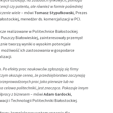
raktyce działając na zasadach rynkowych, pomaga
ncji czy patentu, ale również w formie pośredniej
ńczenie wiele
– mówi
Tomasz Stypułkowski
, Prezes
ałostockiej, menedżer ds. komercjalizacji w PCI.
cze realizowane w Politechnice Białostockiej.
y Puszczy Białowieskiej, zainteresowały przemysł
cznie tworzą wyniki o wysokim potencjale
z możliwość ich zastosowania w gospodarce
lizacji.
m.
Po efekty prac naukowców zgłaszają się firmy
czym okazuje cenna,
że przedsiębiorstwa zaczynają
przeprowadzonych prac jako pierwsze lub na
łka celowa politechniki, jest znacząca. Pokazuje innym
ółpracy z biznesem
– mówi
Adam Gardocki
,
acji i Technologii Politechniki Białostockiej.
łasny, kompleksowy system wsparcia dla