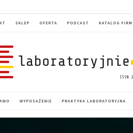
KT
SKLEP
OFERTA
PODCAST
KATALOG FIRM
toryjnie.pl
macje, akredytacja.
AWO
WYPOSAŻENIE
PRAKTYKA LABORATORYJNA