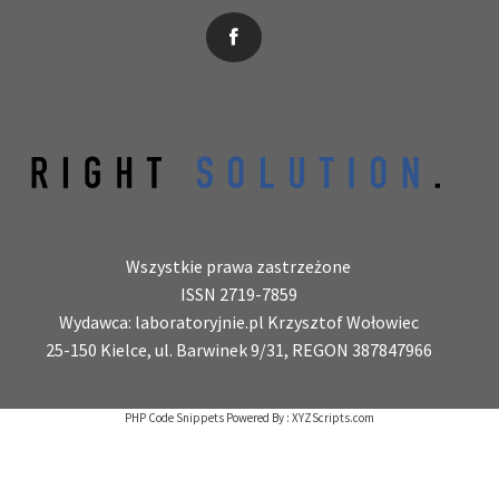
News, wydarzenia, konferencje, informacje, akredytacja.
Wszystkie prawa zastrzeżone
ISSN 2719-7859
Wydawca: laboratoryjnie.pl Krzysztof Wołowiec
25-150 Kielce, ul. Barwinek 9/31, REGON 387847966
PHP Code Snippets
Powered By :
XYZScripts.com