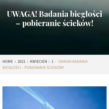
UWAGA! Badania biegłości
– pobieranie ścieków!
HOME
2021
KWIECIEŃ
1
UWAGA! BADANIA
BIEGŁOŚCI – POBIERANIE ŚCIEKÓW!