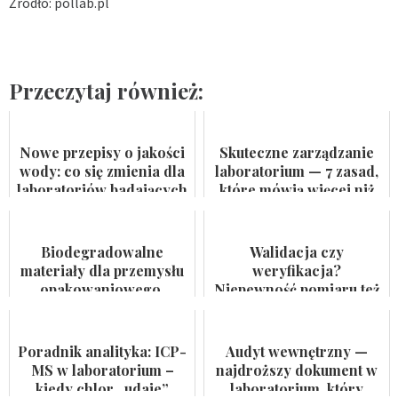
Źródło: pollab.pl
Przeczytaj również:
Nowe przepisy o jakości
Skuteczne zarządzanie
wody: co się zmienia dla
laboratorium — 7 zasad,
laboratoriów badających
które mówią więcej niż
wodę do spożycia i
certyfikat na ścianie
kąpielis...
Biodegradowalne
Walidacja czy
materiały dla przemysłu
weryfikacja?
opakowaniowego.
Niepewność pomiaru też
Badaczka PWr z grantem
nie jest formalnością
NCN
Poradnik analityka: ICP-
Audyt wewnętrzny —
MS w laboratorium –
najdroższy dokument w
kiedy chlor „udaje”
laboratorium, który