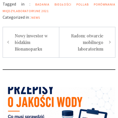
arsen?
nikomu się nie przydaje
Tagged in :
BADANIA BIEGŁOŚCI
POLLAB
PORÓWNANIA
MIĘDZYLABORATORYJNE 2021
Categorized in :
NEWS
Nawigacja
Nowy inwestor w
Radom: otwarcie
wpisu
łódzkim
mobilnego
Bionanoparku
laboratorium