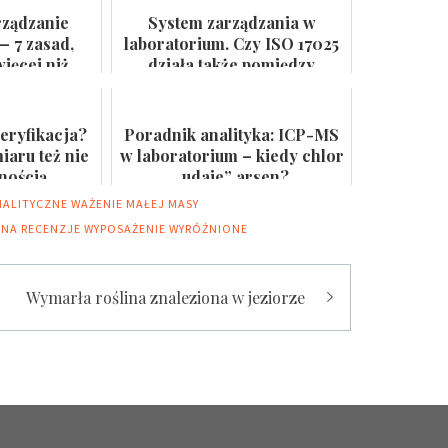
rządzanie
System zarządzania w
— 7 zasad,
laboratorium. Czy ISO 17025
ięcej niż
działa także pomiędzy
 ścianie
audytami?
eryfikacja?
Poradnik analityka: ICP-MS
aru też nie
w laboratorium – kiedy chlor
lnością
„udaje” arsen?
NALITYCZNE
WAŻENIE MAŁEJ MASY
JNA
RECENZJE
WYPOSAŻENIE
WYRÓŻNIONE
Wymarła roślina znaleziona w jeziorze