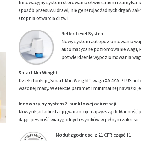
Innowacyjny system sterowania otwieraniem i zamykanie
sposób przesuwu drzwi, nie generując żadnych drgań zakł
stopnia otwarcia drzwi.
Reflex Level System
Nowy system autopoziomowania wag P
automatyczne poziomowanie wagi, k
potwierdzenie wypoziomowania wagi z
Smart Min Weight
Dzięki funkcji „Smart Min Weight” waga XA 4Y.A PLUS au
ważonej masy. W efekcie parametr minimalnej naważki je
Innowacyjny system 2-punktowej adiustacji
Nowy układ adiustacji gwarantuje najwyższą dokładność p
dając pewność wiarygodnych wyników w pełnym zakresie 
Moduł zgodności z 21 CFR część 11