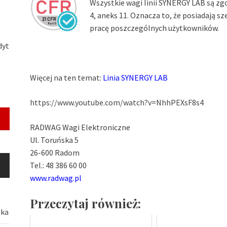
Wszystkie wagi linii SYNERGY LAB są zg
4, aneks 11. Oznacza to, że posiadają s
pracę poszczególnych użytkowników.
dyt
Więcej na ten temat:
Linia SYNERGY LAB
https://www.youtube.com/watch?v=NhhPEXsF8s4
RADWAG Wagi Elektroniczne
Ul. Toruńska 5
26-600 Radom
Tel.: 48 386 60 00
www.radwag.pl
Przeczytaj również:
ska