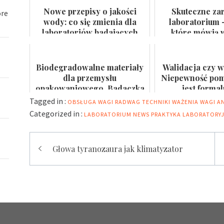
Nowe przepisy o jakości
Skuteczne za
óre
wody: co się zmienia dla
laboratorium 
laboratoriów badających
które mówią w
wodę do spożycia i kąpielis...
certyfikat na
Biodegradowalne materiały
Walidacja czy w
dla przemysłu
Niepewność pomi
opakowaniowego. Badaczka
jest forma
PWr z grantem NCN
Tagged in :
OBSŁUGA WAGI
RADWAG
TECHNIKI WAŻENIA
WAGI A
Categorized in :
LABORATORIUM
NEWS
PRAKTYKA LABORATORY
Nawigacja
Głowa tyranozaura jak klimatyzator
wpisu