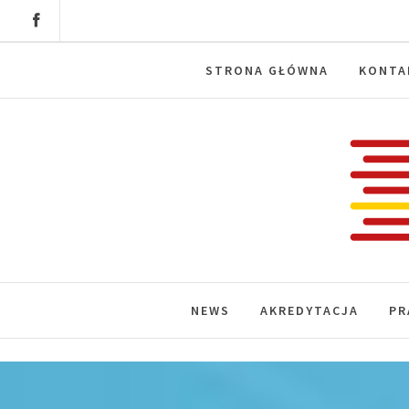
Skip
to
content
STRONA GŁÓWNA
KONTA
Labora
News, wydarzenia, konferencje, infor
NEWS
AKREDYTACJA
PR