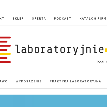
KT
SKLEP
OFERTA
PODCAST
KATALOG FIRM
toryjnie.pl
macje, akredytacja.
AWO
WYPOSAŻENIE
PRAKTYKA LABORATORYJNA