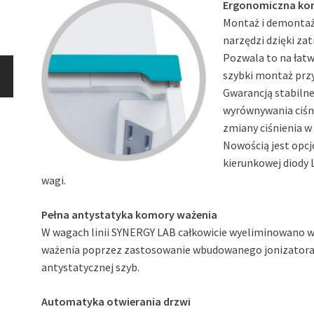
Ergonomiczna kon
Montaż i demontaż 
narzędzi dzięki z
Pozwala to na łatw
szybki montaż przys
Gwarancją stabilne
wyrównywania ciśn
zmiany ciśnienia 
Nowością jest opcj
kierunkowej diody
wagi.
Pełna antystatyka komory ważenia
W wagach linii SYNERGY LAB całkowicie wyeliminowano w
ważenia poprzez zastosowanie wbudowanego jonizatora 
antystatycznej szyb.
Automatyka otwierania drzwi