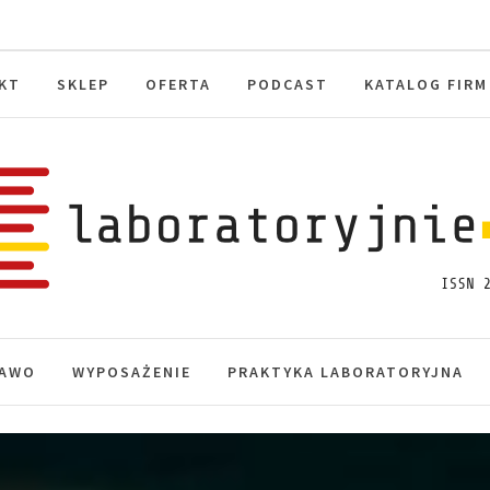
KT
SKLEP
OFERTA
PODCAST
KATALOG FIRM
toryjnie.pl
macje, akredytacja.
AWO
WYPOSAŻENIE
PRAKTYKA LABORATORYJNA