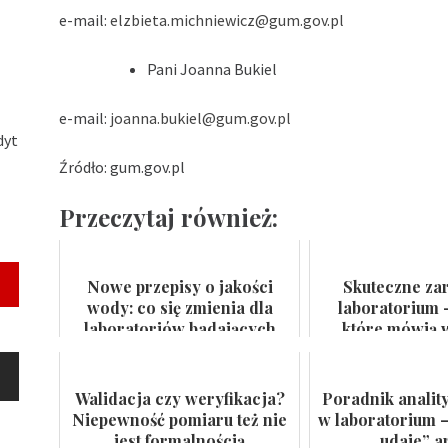
e-mail:
elzbieta.michniewicz@gum.gov.pl
Pani Joanna Bukiel
e-mail:
joanna.bukiel@gum.gov.pl
dyt
Źródło: gum.gov.pl
Przeczytaj również:
Nowe przepisy o jakości
Skuteczne za
wody: co się zmienia dla
laboratorium 
laboratoriów badających
które mówią w
wodę do spożycia i kąpielis...
certyfikat na
Walidacja czy weryfikacja?
Poradnik analit
Niepewność pomiaru też nie
w laboratorium –
jest formalnością
„udaje” a