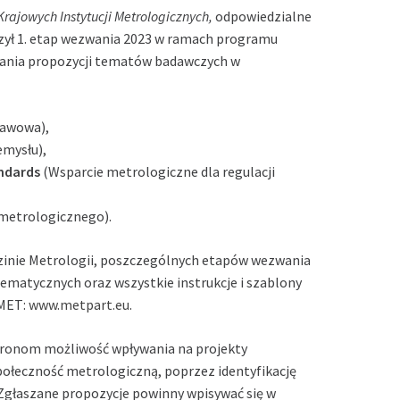
Krajowych Instytucji Metrologicznych,
odpowiedzialne
rzył 1. etap wezwania 2023 w ramach programu
szania propozycji tematów badawczych w
tawowa),
emysłu),
andards
(Wsparcie metrologiczne dla regulacji
 metrologicznego).
zinie Metrologii, poszczególnych etapów wezwania
ematycznych oraz wszystkie instrukcje i szablony
AMET:
www.metpart.eu
.
tronom możliwość wpływania na projekty
łeczność metrologiczną, poprzez identyfikację
Zgłaszane propozycje powinny wpisywać się w