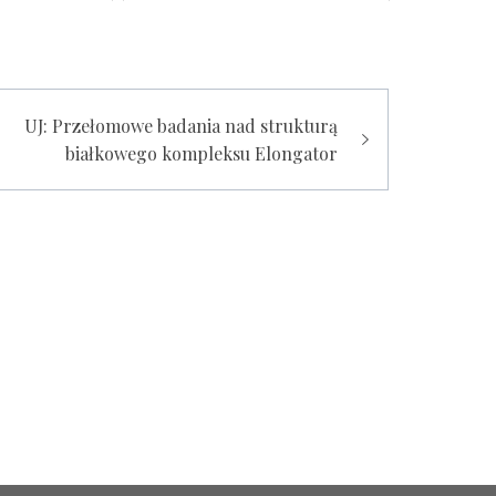
się nie przydaje
UJ: Przełomowe badania nad strukturą
białkowego kompleksu Elongator