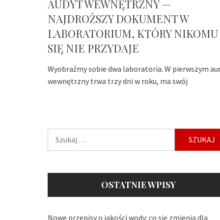
AUDYT WEWNĘTRZNY —
NAJDROŻSZY DOKUMENT W
LABORATORIUM, KTÓRY NIKOMU
SIĘ NIE PRZYDAJE
Wyobraźmy sobie dwa laboratoria. W pierwszym au
wewnętrzny trwa trzy dni w roku, ma swój
Szukaj:
OSTATNIE WPISY
Nowe przepisy o jakości wody: co się zmienia dla