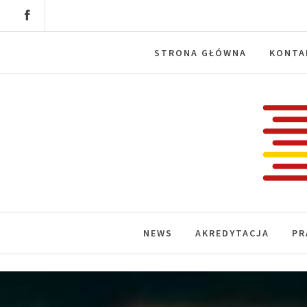
Skip
to
content
STRONA GŁÓWNA
KONTA
Labora
News, wydarzenia, konferencje, infor
NEWS
AKREDYTACJA
PR