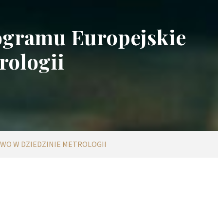
ogramu Europejskie
rologii
WO W DZIEDZINIE METROLOGII