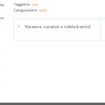
Tagged in :
ska
GUM
Categorized in :
NEWS
óre
Nawigacja
Warszawa: warsztaty z walidacji metod
wpisu