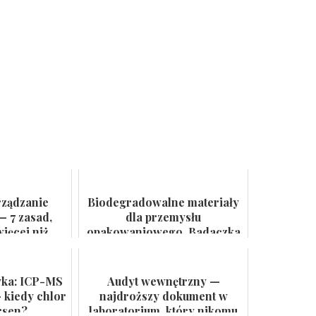
rządzanie
Biodegradowalne materiały
— 7 zasad,
dla przemysłu
ięcej niż
opakowaniowego. Badaczka
 ścianie
PWr z grantem NCN
yka: ICP-MS
Audyt wewnętrzny —
 kiedy chlor
najdroższy dokument w
rsen?
laboratorium, który nikomu