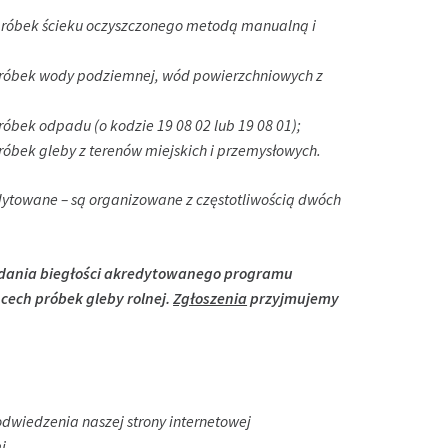
próbek ścieku oczyszczonego metodą manualną i
próbek wody podziemnej, wód powierzchniowych z
róbek odpadu (o kodzie 19 08 02 lub 19 08 01);
róbek gleby z terenów miejskich i przemysłowych.
dytowane – są organizowane z częstotliwością dwóch
badania biegłości akredytowanego programu
cech próbek gleby rolnej.
Zgłoszenia
przyjmujemy
odwiedzenia naszej strony internetowej
i.