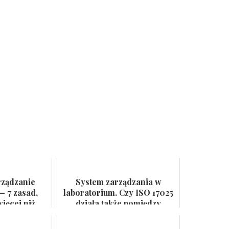
rządzanie
System zarządzania w
— 7 zasad,
laboratorium. Czy ISO 17025
ięcej niż
działa także pomiędzy
 ścianie
audytami?