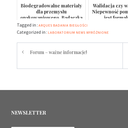
Biodegradowalne materiały
Walidacja czy w
dla przemysłu
Niepewność pomi
opakowaniowego. Badaczka
jest forma
PWr z grantem NCN
Tagged in :
ARQUES
BADANIA BIEGŁOŚCI
Categorized in :
LABORATORIUM
NEWS
WYRÓŻNIONE
Nawigacja
Forum – ważne informacje!
wpisu
NEWSLETTER