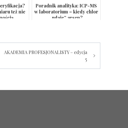
eryfikacja?
Poradnik analityka: ICP-MS
aru też nie
w laboratorium – kiedy chlor
lnością
„udaje” arsen?
AKADEMIA PROFESJONALISTY – edycja
5