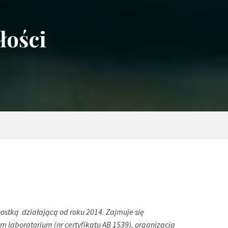
łości
nostką
działającą od roku 2014. Zajmuje się
aboratorium (nr certyfikatu AB 1539), organizacją