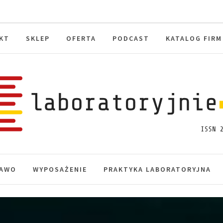
KT
SKLEP
OFERTA
PODCAST
KATALOG FIRM
toryjnie.pl
macje, akredytacja.
AWO
WYPOSAŻENIE
PRAKTYKA LABORATORYJNA