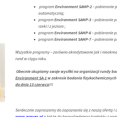
program
Environment SAMP-2
– pobieranie 
automatyczną;
program
Environment SAMP-3
– pobieranie 
rzeki i z jeziora ;
program
Environment SAMP-6
– pobieranie p
program
Environment SAMP-7
– pobieranie p
Wszystkie programy – zarówno akredytowane jak i nieakre
rund w ciągu roku.
Obecnie skupiamy swoje wysiłki na organizacji rundy 
Environment SA-1
w zakresie badania fizykochemicznych 
do dnia 13 czerwca
!!!
Serdecznie zapraszamy do zapoznania się z naszą ofertą i 
www.arques.pl
a także do bezpośredniego kontaktu z nam