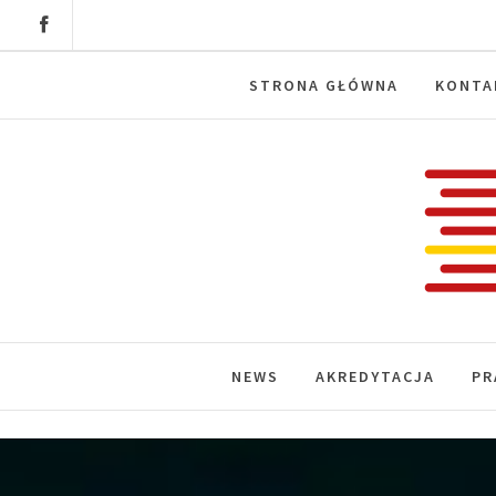
Skip
to
content
STRONA GŁÓWNA
KONTA
Labora
News, wydarzenia, konferencje, infor
NEWS
AKREDYTACJA
PR