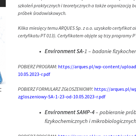
szkoleń praktycznych i teoretycznych a także organizacją 
próbek środowiskowych.
Kilka miesięcy temu ARQUES Sp. z o.o. uzyskało certyfikat a
certyfikatu PT 013). Certyfikatem objęte są trzy programy 
Environment SA-
1 – badanie fizykoche
POBIERZ PROGRAM:
https://arques.pl/wp-content/uplo
10.05.2023-r.pdf
:
POBIERZ FORMULARZ ZGŁOSZENIOWY:
https://arques.pl/
zgloszeniowy-SA-1-23-od-10.05.2023-r.pdf
Environment SAMP-4
– pobieranie pró
fizykochemicznych i mikrobiologicznyc