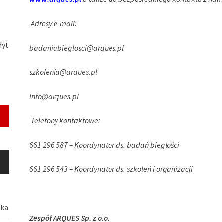
Adresy e-mail
:
dyt
badaniabieglosci@arques.pl
szkolenia@arques.pl
info@arques.pl
Telefony kontaktowe
:
661 296 587 – Koordynator ds. badań biegłości
661 296 543 – Koordynator ds. szkoleń i organizacji
ska
Zespół ARQUES Sp. z o.o.