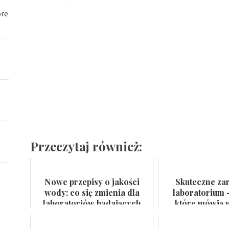
óre
Przeczytaj również:
Nowe przepisy o jakości
Skuteczne za
wody: co się zmienia dla
laboratorium 
laboratoriów badających
które mówią w
wodę do spożycia i kąpielis...
certyfikat na