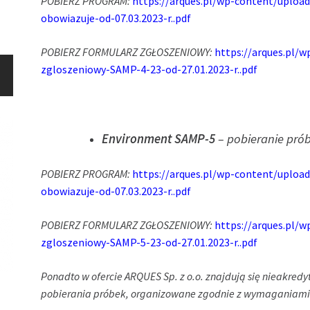
POBIERZ PROGRAM:
https://arques.pl/wp-content/upl
obowiazuje-od-07.03.2023-r..pdf
POBIERZ FORMULARZ ZGŁOSZENIOWY:
https://arques.pl/
zgloszeniowy-SAMP-4-23-od-27.01.2023-r..pdf
Environment SAMP-5
– pobieranie prób
POBIERZ PROGRAM:
https://arques.pl/wp-content/uplo
obowiazuje-od-07.03.2023-r..pdf
POBIERZ FORMULARZ ZGŁOSZENIOWY:
https://arques.pl/
zgloszeniowy-SAMP-5-23-od-27.01.2023-r..pdf
Ponadto w ofercie ARQUES Sp. z o.o. znajdują się nieakre
pobierania próbek, organizowane zgodnie z wymaganiami 