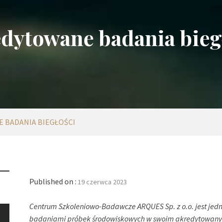
dytowane badania bieg
 BADANIA BIEGŁOŚCI
Published on :
19 czerwca 2023
Centrum Szkoleniowo-Badawcze ARQUES Sp. z o.o. jest jed
badaniami próbek środowiskowych w swoim akredytowanym l