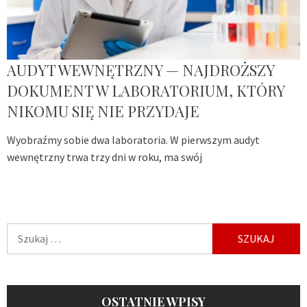
AUDYT WEWNĘTRZNY — NAJDROŻSZY
DOKUMENT W LABORATORIUM, KTÓRY
NIKOMU SIĘ NIE PRZYDAJE
Wyobraźmy sobie dwa laboratoria. W pierwszym audyt
wewnętrzny trwa trzy dni w roku, ma swój
Szukaj:
OSTATNIE WPISY