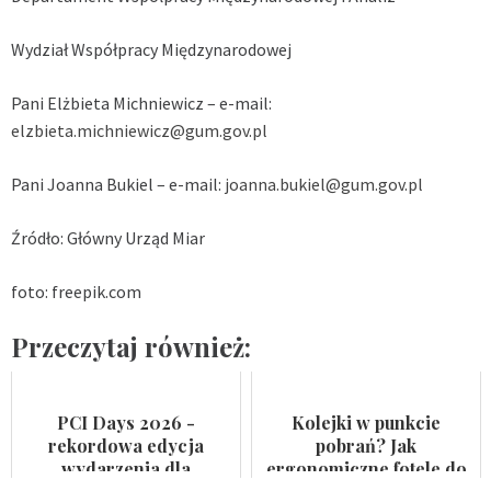
Wydział Współpracy Międzynarodowej
Pani Elżbieta Michniewicz – e-mail:
elzbieta.michniewicz@gum.gov.pl
Pani Joanna Bukiel – e-mail:
joanna.bukiel@gum.gov.pl
Źródło: Główny Urząd Miar
foto: freepik.com
Przeczytaj również:
PCI Days 2026 -
Kolejki w punkcie
rekordowa edycja
pobrań? Jak
wydarzenia dla
ergonomiczne fotele do