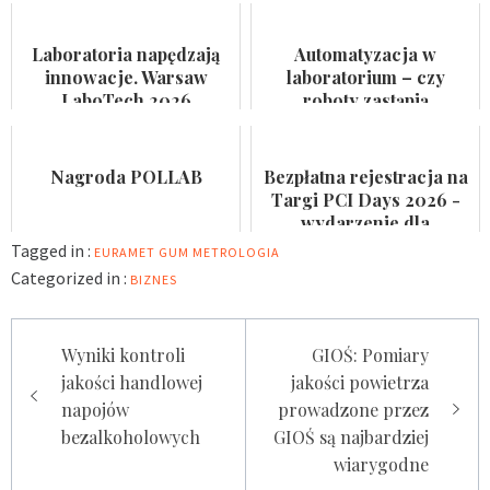
przemysłu
pobierania krwi
farmaceutycznego,
przyspieszają rotację
kosmetycznego i
pacjentów
Laboratoria napędzają
Automatyzacja w
suplemen...
innowacje. Warsaw
laboratorium – czy
LaboTech 2026
roboty zastąpią
zadebiutuje w Ptak
analityków?
Warsaw Expo
Nagroda POLLAB
Bezpłatna rejestracja na
Targi PCI Days 2026 -
wydarzenie dla
laboratoriów
Tagged in :
EURAMET
GUM
METROLOGIA
Categorized in :
BIZNES
Nawigacja
Wyniki kontroli
GIOŚ: Pomiary
wpisu
jakości handlowej
jakości powietrza
napojów
prowadzone przez
bezalkoholowych
GIOŚ są najbardziej
wiarygodne