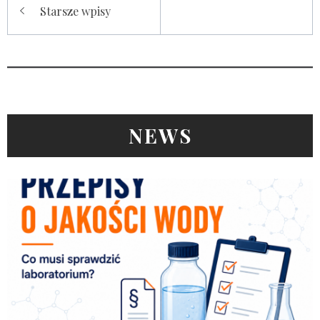
Starsze wpisy
po
wpisach
NEWS