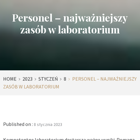
Personel – najważniejszy
zasób w laboratorium
HOME
2023
STYCZEŃ
8
PERSONEL – NAJWAŻNIEJSZY
ZASÓB W LABORATORIUM
Published on :
8 stycznia 2023
Kompetentne laboratorium dostarcza ważne wyniki. Pomaga