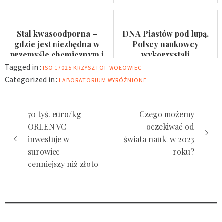
konferencji za nami
Stal kwasoodporna –
DNA Piastów pod lupą.
gdzie jest niezbędna w
Polscy naukowcy
przemyśle chemicznym i
wykorzystali
spożywczym?
archeogenomikę do
Tagged in :
ISO 17025
KRZYSZTOF WOŁOWIEC
rozwiązania historycznej
Categorized in :
LABORATORIUM
WYRÓŻNIONE
zagadk...
Nawigacja
70 tyś. euro/kg –
Czego możemy
wpisu
ORLEN VC
oczekiwać od
inwestuje w
świata nauki w 2023
surowiec
roku?
cenniejszy niż złoto