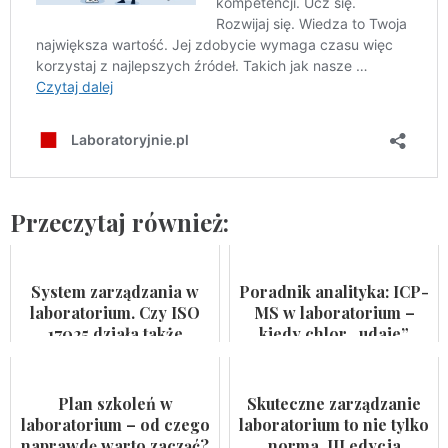
Przeczytaj również:
System zarządzania w
Poradnik analityka: ICP-
laboratorium. Czy ISO
MS w laboratorium –
17025 działa także
kiedy chlor „udaje”
pomiędzy audytami?
arsen?
Plan szkoleń w
Skuteczne zarządzanie
laboratorium – od czego
laboratorium to nie tylko
naprawdę warto zacząć?
norma. III edycja