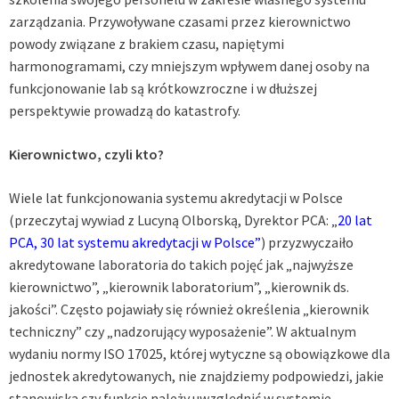
zarządzania. Przywoływane czasami przez kierownictwo
powody związane z brakiem czasu, napiętymi
harmonogramami, czy mniejszym wpływem danej osoby na
funkcjonowanie lab są krótkowzroczne i w dłuższej
perspektywie prowadzą do katastrofy.
Kierownictwo, czyli kto?
Wiele lat funkcjonowania systemu akredytacji w Polsce
(przeczytaj wywiad z Lucyną Olborską, Dyrektor PCA: „
20 lat
PCA, 30 lat systemu akredytacji w Polsce
”
) przyzwyczaiło
akredytowane laboratoria do takich pojęć jak „najwyższe
kierownictwo”, „kierownik laboratorium”, „kierownik ds.
jakości”. Często pojawiały się również określenia „kierownik
techniczny” czy „nadzorujący wyposażenie”. W aktualnym
wydaniu normy ISO 17025, której wytyczne są obowiązkowe dla
jednostek akredytowanych, nie znajdziemy podpowiedzi, jakie
stanowiska czy funkcje należy uwzględnić w systemie